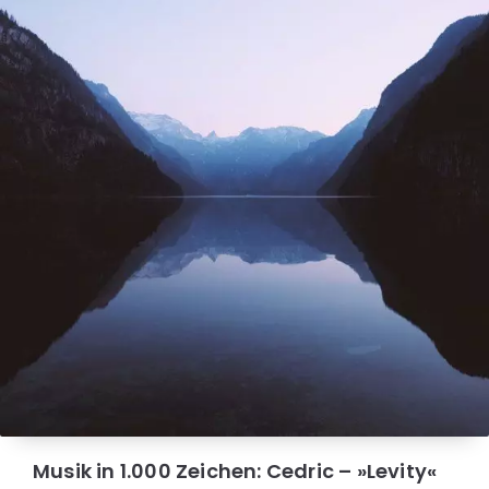
Musik in 1.000 Zeichen: Cedric – »Levity«