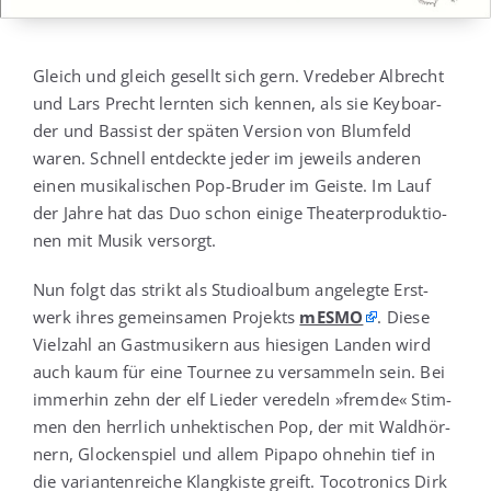
Gleich und gleich gesellt sich gern. Vre­de­ber Albrecht
und Lars Precht lern­ten sich ken­nen, als sie Key­boar­
der und Bas­sist der spä­ten Ver­si­on von Blum­feld
waren. Schnell ent­deck­te jeder im jeweils ande­ren
einen musi­ka­li­schen Pop-Bru­der im Geis­te. Im Lauf
der Jah­re hat das Duo schon eini­ge Thea­ter­pro­duk­tio­
nen mit Musik versorgt.
Nun folgt das strikt als Stu­dio­al­bum ange­leg­te Erst­
werk ihres gemein­sa­men Pro­jekts
mES­MO
. Die­se
Viel­zahl an Gast­mu­si­kern aus hie­si­gen Lan­den wird
auch kaum für eine Tour­nee zu ver­sam­meln sein. Bei
immer­hin zehn der elf Lie­der ver­edeln »frem­de« Stim­
men den herr­lich unhek­ti­schen Pop, der mit Wald­hör­
nern, Glo­cken­spiel und allem Pipa­po ohne­hin tief in
die vari­an­ten­rei­che Klang­kis­te greift. Toco­tro­nics Dirk