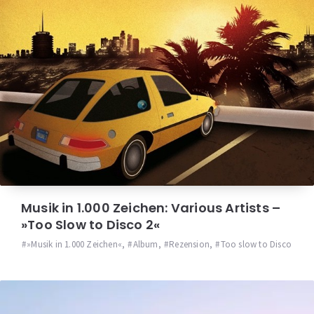
Musik in 1.000 Zeichen: Various Artists –
»Too Slow to Disco 2«
»Musik in 1.000 Zeichen«
,
Album
,
Rezension
,
Too slow to Disco