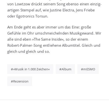
von Lowtzow drückt sei­nem Song eben­so einen ein­zig­
ar­ti­gen Stem­pel auf, wie Jus­ti­ne Elec­tra, Jens Frie­be
oder Ego­tro­nics Torsun.
Am Ende geht es aber immer um das Eine: gro­ße
Gefüh­le im Ohr umschmei­cheln­den Musik­ge­wand. Wir
alle sind eben »The Same Insi­de«, so der einem
Robert-Pal­mer-Song ent­lie­he­ne Album­ti­tel. Gleich und
gleich und gleich und so.
»Musik in 1.000 Zeichen«
Album
mESMO
Rezension