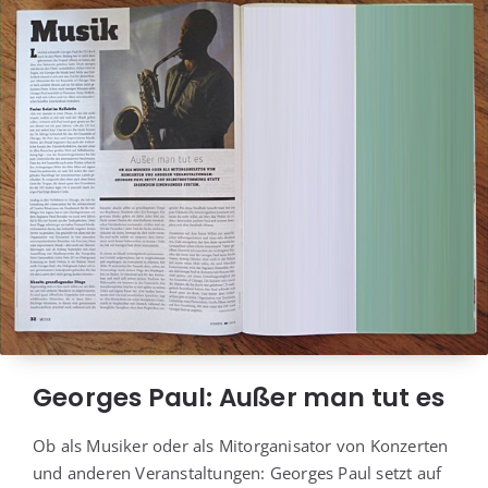
Georges Paul: Außer man tut es
Ob als Musi­ker oder als Mit­or­ga­ni­sa­tor von Kon­zer­ten
und ande­ren Ver­an­stal­tun­gen: Geor­ges Paul setzt auf