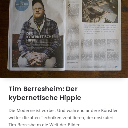
Tim Berresheim: Der
kybernetische Hippie
Die Moder­ne ist vor­bei. Und wäh­rend ande­re Künst­ler
wei­ter die alten Tech­ni­ken ven­ti­lie­ren, dekon­stru­iert
Tim Ber­res­heim die Welt der Bilder.