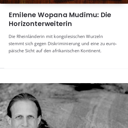
Emilene Wopana Mudimu: Die
Horizonterweiterin
Die Rhein­län­de­rin mit kon­go­le­si­schen Wur­zeln
stemmt sich gegen Dis­kri­mi­nie­rung und eine zu euro­
päi­sche Sicht auf den afri­ka­ni­schen Kontinent.