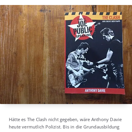
Hät­te es The Clash nicht gege­ben, wäre Antho­ny Davie
heu­te ver­mut­lich Poli­zist. Bis in die Grund­aus­bil­dung