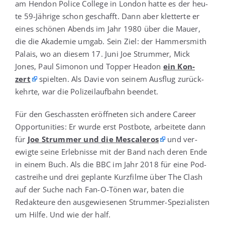
am Hen­don Poli­ce Col­lege in Lon­don hat­te es der heu­
te 59-Jäh­ri­ge schon geschafft. Dann aber klet­ter­te er
eines schö­nen Abends im Jahr 1980 über die Mau­er,
die die Aka­de­mie umgab. Sein Ziel: der Ham­mer­s­mith
Palais, wo an die­sem 17. Juni Joe Strum­mer, Mick
Jones, Paul Simo­non und Top­per Hea­don
ein Kon­
zert
spiel­ten. Als Davie von sei­nem Aus­flug zurück­
kehr­te, war die Poli­zei­lauf­bahn beendet.
Für den Geschass­ten eröff­ne­ten sich ande­re Care­er
Oppor­tu­ni­ties: Er wur­de erst Post­bo­te, arbei­te­te dann
für
Joe Strum­mer und die Mes­ca­le­ros
und ver­
ewig­te sei­ne Erleb­nis­se mit der Band nach deren Ende
in einem Buch. Als die BBC im Jahr 2018 für eine Pod­
cast­rei­he und drei geplan­te Kurz­fil­me über The Clash
auf der Suche nach Fan-O-Tönen war, baten die
Redak­teu­re den aus­ge­wie­se­nen Strum­mer-Spe­zia­lis­ten
um Hil­fe. Und wie der half.