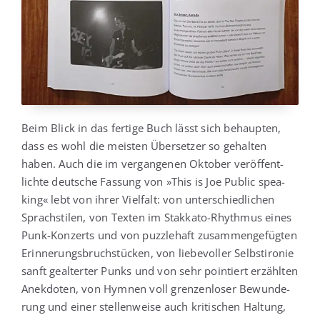
Beim Blick in das fer­ti­ge Buch lässt sich behaup­ten,
dass es wohl die meis­ten Über­set­zer so gehal­ten
haben. Auch die im ver­gan­ge­nen Okto­ber ver­öf­fent­
lich­te deut­sche Fas­sung von »This is Joe Public spea­
king« lebt von ihrer Viel­falt: von unter­schied­li­chen
Sprach­sti­len, von Tex­ten im Stak­ka­to-Rhyth­mus eines
Punk-Kon­zerts und von puz­zle­haft zusam­men­ge­füg­ten
Erin­ne­rungs­bruch­stü­cken, von lie­be­vol­ler Selbst­iro­nie
sanft geal­ter­ter Punks und von sehr poin­tiert erzähl­ten
Anek­do­ten, von Hym­nen voll gren­zen­lo­ser Bewun­de­
rung und einer stel­len­wei­se auch kri­ti­schen Hal­tung,