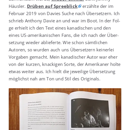
Häus­ler.
Drü­ben auf Spree­blick
erzähl­te der im
Febru­ar 2019 von Davies Suche nach Über­set­zern. Ich
schrieb Antho­ny Davie an und war im Boot. In der Fol­
ge erhielt ich den Text eines kana­di­schen und den
eines US-ame­ri­ka­ni­schen Fans, die ich nach der Über­
set­zung wie­der ablie­fer­te. Wie schon sämt­li­chen
Autoren, so wur­den auch uns Über­set­zern kei­ner­lei
Vor­ga­ben gemacht. Mein kana­di­scher Autor war eher
von der kur­zen, kna­cki­gen Sor­te, der Ame­ri­ka­ner hol­te
etwas wei­ter aus. Ich hielt die jewei­li­ge Über­set­zung
mög­lichst nah am Ton und Stil des Originals.