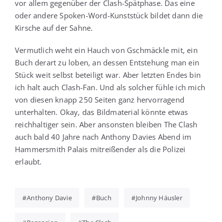
vor allem gegen­über der Clash-Spät­pha­se. Das eine
oder ande­re Spo­ken-Word-Kunst­stück bil­det dann die
Kir­sche auf der Sahne.
Ver­mut­lich weht ein Hauch von Gschmäck­le mit, ein
Buch der­art zu loben, an des­sen Ent­ste­hung man ein
Stück weit selbst betei­ligt war. Aber letz­ten Endes bin
ich halt auch Clash-Fan. Und als sol­cher füh­le ich mich
von die­sen knapp 250 Sei­ten ganz her­vor­ra­gend
unter­hal­ten. Okay, das Bild­ma­te­ri­al könn­te etwas
reich­hal­ti­ger sein. Aber ansons­ten blei­ben The Clash
auch bald 40 Jah­re nach Antho­ny Davies Abend im
Ham­mer­s­mith Palais mit­rei­ßen­der als die Poli­zei
erlaubt.
Anthony Davie
Buch
Johnny Häusler