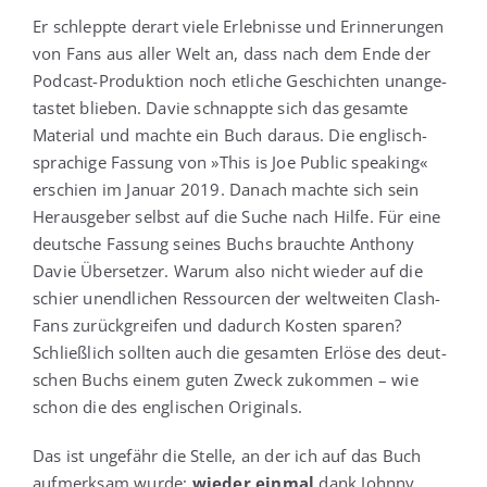
Er schlepp­te der­art vie­le Erleb­nis­se und Erin­ne­run­gen
von Fans aus aller Welt an, dass nach dem Ende der
Pod­cast-Pro­duk­ti­on noch etli­che Geschich­ten unan­ge­
tas­tet blie­ben. Davie schnapp­te sich das gesam­te
Mate­ri­al und mach­te ein Buch dar­aus. Die eng­lisch­
spra­chi­ge Fas­sung von »This is Joe Public spea­king«
erschien im Janu­ar 2019. Danach mach­te sich sein
Her­aus­ge­ber selbst auf die Suche nach Hil­fe. Für eine
deut­sche Fas­sung sei­nes Buchs brauch­te Antho­ny
Davie Über­set­zer. War­um also nicht wie­der auf die
schier unend­li­chen Res­sour­cen der welt­wei­ten Clash-
Fans zurück­grei­fen und dadurch Kos­ten spa­ren?
Schließ­lich soll­ten auch die gesam­ten Erlö­se des deut­
schen Buchs einem guten Zweck zukom­men – wie
schon die des eng­li­schen Originals.
Das ist unge­fähr die Stel­le, an der ich auf das Buch
auf­merk­sam wur­de;
wie­der ein­mal
dank John­ny