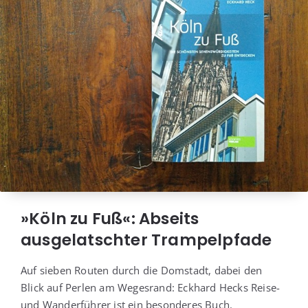
»Köln zu Fuß«: Abseits
ausgelatschter Trampelpfade
Auf sie­ben Rou­ten durch die Dom­stadt, dabei den
Blick auf Per­len am Weges­rand: Eck­hard Hecks Rei­se-
und Wan­der­füh­rer ist ein beson­de­res Buch.