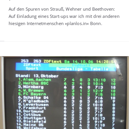
Auf den Spu­ren von Strauß, Weh­ner und Beet­ho­ven:
Auf Ein­la­dung eines Start-ups war ich mit drei ande­ren
hie­si­gen Inter­net­men­schen »planlos.in« Bonn.