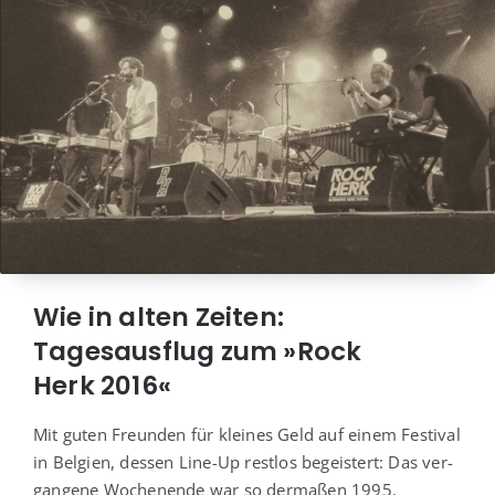
Wie in alten Zeiten:
Tagesausflug zum »Rock
Herk 2016«
Mit guten Freun­den für klei­nes Geld auf einem Fes­ti­val
in Bel­gi­en, des­sen Line-Up rest­los begeis­tert: Das ver­
gan­ge­ne Wochen­en­de war so der­ma­ßen 1995.