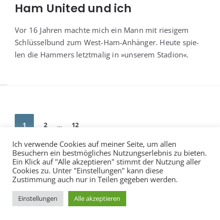
Ham United und ich
Vor 16 Jah­ren mach­te mich ein Mann mit rie­si­gem
Schlüs­sel­bund zum West-Ham-Anhän­ger. Heu­te spie­
len die Ham­mers letzt­ma­lig in »unse­rem Stadion«.
Seitennummerierung
1
2
…
12
der
Ich verwende Cookies auf meiner Seite, um allen
Beiträge
Besuchern ein bestmögliches Nutzungserlebnis zu bieten.
Ein Klick auf "Alle akzeptieren" stimmt der Nutzung aller
Cookies zu. Unter "Einstellungen" kann diese
Zustimmung auch nur in Teilen gegeben werden.
Impressum
Datenschutzerklärung
Cookies
Einstellungen
Alle akzeptieren