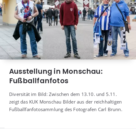
Ausstellung in Monschau:
Fußballfanfotos
Diver­si­tät im Bild: Zwi­schen dem 13.10. und 5.11.
zeigt das KUK Mon­schau Bil­der aus der reich­hal­ti­gen
Fuß­ball­fan­fo­to­samm­lung des Foto­gra­fen Carl Brunn.