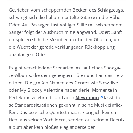
Getrie­ben vom schep­pern­den Becken des Schlag­zeugs,
schwingt sich die hall­um­man­tel­te Gitar­re in die Höhe.
Oder: Auf Pas­sa­gen fast völ­li­ger Stil­le mit wis­pern­dem
Sän­ger folgt der Aus­bruch mit Klang­wand. Oder: Sanft
umspie­len sich die Melo­dien der bei­den Gitar­ren, um
die Wucht der gera­de ver­klun­ge­nen Rück­kopp­lung
abzu­fan­gen. Oder …
Es gibt ver­schie­de­ne Sze­na­ri­en im Lauf eines Shoe­ga­
ze-Albums, die dem geneig­ten Hörer und Fan das Herz
öff­nen. Die gro­ßen Namen des Gen­res wie Slow­di­ve
oder My Bloo­dy Valen­ti­ne haben der­lei Momen­te in
Per­fek­ti­on zele­briert. Und auch
New­moon
lässt die­
se Stan­dard­si­tua­tio­nen gekonnt in sei­ne Musik ein­flie­
ßen. Das bel­gi­sche Quin­tett macht klang­lich kei­nen
Hehl aus sei­nen Vor­bil­dern, ser­viert auf sei­nem Debüt­
al­bum aber kein blo­ßes Pla­gi­at derselben.