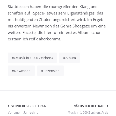
Statt­des­sen haben die raum­grei­fen­den Klang­land­
schaf­ten auf »Space« etwas sehr Eigen­stän­di­ges, das
mit hul­di­gen­den Zita­ten ange­rei­chert wird. Im Ergeb­
nis erwei­tern New­moon das Gen­re Shoe­ga­ze um eine
wei­te­re Facet­te, die hier für ein ers­tes Album schon
erstaun­lich reif daherkommt.
»Musik in 1.000 Zeichen«
Album
Newmoon
Rezension
Beitragsnavigation
VORHERIGER BEITRAG
NÄCHSTER BEITRAG
Vor einem Jahrzehnt:
Musik in 1.000 Zeichen: Arab