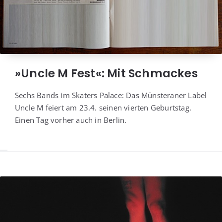
»Uncle M Fest«: Mit Schmackes
Sechs Bands im Ska­ters Palace: Das Müns­te­ra­ner Label
Uncle M fei­ert am 23.4. sei­nen vier­ten Geburts­tag.
Einen Tag vor­her auch in Berlin.