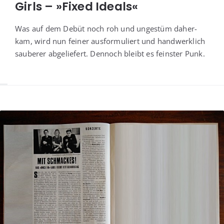
Girls – »Fixed Ideals«
Was auf dem Debüt noch roh und unge­stüm daher­
kam, wird nun fei­ner aus­for­mu­liert und hand­werk­lich
sau­be­rer abge­lie­fert. Den­noch bleibt es feins­ter Punk.