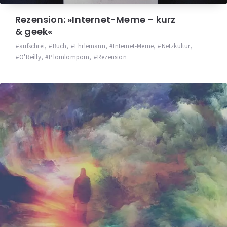
Rezension: »Internet-Meme – kurz
& geek«
aufschrei
,
Buch
,
Ehrlemann
,
Internet-Meme
,
Netzkultur
,
O'Reilly
,
Plomlompom
,
Rezension