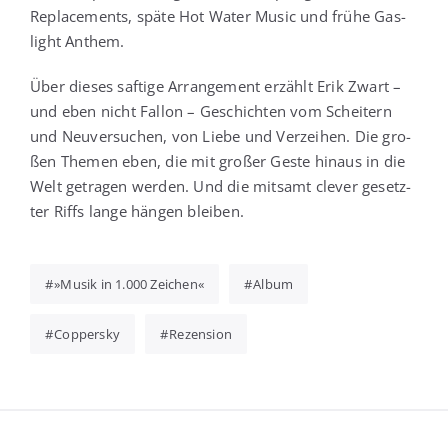
Repla­ce­ments, spä­te Hot Water Music und frü­he Gas­
light Anthem.
Über die­ses saf­ti­ge Arran­ge­ment erzählt Erik Zwart –
und eben nicht Fallon – Geschich­ten vom Schei­tern
und Neu­ver­su­chen, von Lie­be und Ver­zei­hen. Die gro­
ßen The­men eben, die mit gro­ßer Ges­te hin­aus in die
Welt getra­gen wer­den. Und die mit­samt cle­ver gesetz­
ter Riffs lan­ge hän­gen bleiben.
»Musik in 1.000 Zeichen«
Album
Coppersky
Rezension