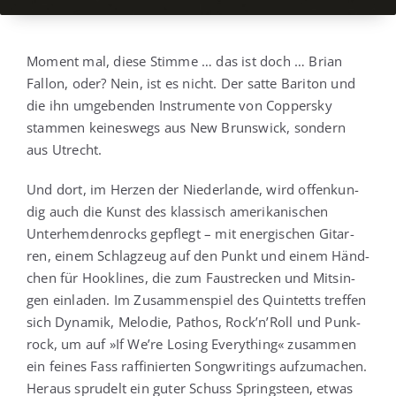
Moment mal, die­se Stim­me … das ist doch … Bri­an
Fallon, oder? Nein, ist es nicht. Der sat­te Bari­ton und
die ihn umge­ben­den Instru­men­te von Cop­pers­ky
stam­men kei­nes­wegs aus New Bruns­wick, son­dern
aus Utrecht.
Und dort, im Her­zen der Nie­der­lan­de, wird offen­kun­
dig auch die Kunst des klas­sisch ame­ri­ka­ni­schen
Unter­hem­den­rocks gepflegt – mit ener­gi­schen Gitar­
ren, einem Schlag­zeug auf den Punkt und einem Händ­
chen für Hook­li­nes, die zum Fau­stre­cken und Mit­sin­
gen ein­la­den. Im Zusam­men­spiel des Quin­tetts tref­fen
sich Dyna­mik, Melo­die, Pathos, Rock’n’Roll und Punk­
rock, um auf »If We’­re Losing Ever­y­thing« zusam­men
ein fei­nes Fass raf­fi­nier­ten Song­wri­tin­gs auf­zu­ma­chen.
Her­aus spru­delt ein guter Schuss Springsteen, etwas