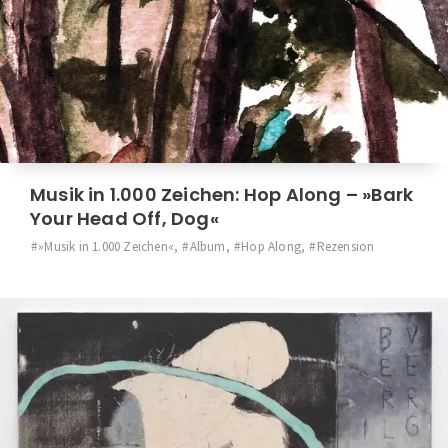
Musik in 1.000 Zeichen: Hop Along – »Bark
Your Head Off, Dog«
»Musik in 1.000 Zeichen«
,
Album
,
Hop Along
,
Rezension