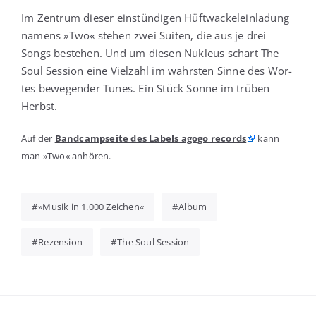
Im Zen­trum die­ser ein­stün­di­gen Hüft­wackel­ein­la­dung
namens »Two« ste­hen zwei Sui­ten, die aus je drei
Songs bestehen. Und um die­sen Nukle­us schart The
Soul Ses­si­on eine Viel­zahl im wahrs­ten Sin­ne des Wor­
tes bewe­gen­der Tunes. Ein Stück Son­ne im trü­ben
Herbst.
Auf der
Band­camp­sei­te des Labels ago­go records
kann
man »Two« anhören.
»Musik in 1.000 Zeichen«
Album
Rezension
The Soul Session