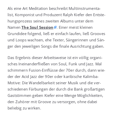
Als eine Art Medi­ta­ti­on beschreibt Mul­ti­in­stru­men­ta­
list, Kom­po­nist und Pro­du­zent Ralph Kie­fer den Ent­ste­
hungs­pro­zess sei­nes zwei­ten Albums unter dem
Namen
The Soul Ses­si­on
. Einer meist klei­nen
Grund­idee fol­gend, ließ er ein­fach lau­fen, ließ Groo­ves
und Loops wach­sen, ehe Tex­ter, Sän­ge­rin­nen und Sän­
ger den jewei­li­gen Songs die fina­le Aus­rich­tung gaben.
Das Ergeb­nis die­ser Arbeits­wei­se ist ein völ­lig orga­ni­
sches Inein­an­der­flie­ßen von Soul, Funk und Jazz. Mal
schim­mern Fusi­on-Ein­flüs­se der 70er durch, dann wie­
der der Acid Jazz der 90er oder kari­bi­sche Kalim­ba-
Moti­ve: Die Wan­del­bar­keit sei­ner Musik und die ver­
schie­de­nen Fär­bun­gen der durch die Bank groß­ar­ti­gen
Gast­stim­men geben Kie­fer eine Men­ge Mög­lich­kei­ten,
den Zuhö­rer mit Groo­ve zu ver­sor­gen, ohne dabei
belie­big zu wirken.