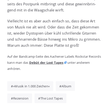
seits des Post­punk mit­bringt und die­se gewinn­brin­
gend mit in die Waag­scha­le wirft.
Viel­leicht ist es aber auch ein­fach so, dass die­se Art
von Musik nie alt wird. Oder dass die Zeit gekom­men
ist, wie­der Dys­to­pien über kühl schril­len­de Gitar­ren
und schnar­ren­de Bäs­se hin­weg ins Mikro zu grim­men.
War­um auch immer: Die­se Plat­te ist groß!
Auf der Band­camp-Sei­te des Aache­ner Labels Rock­star Records
kann man das
Debüt der Lost Tapes
unter ande­rem
anhören.
»Musik in 1.000 Zeichen«
Album
Rezension
The Lost Tapes