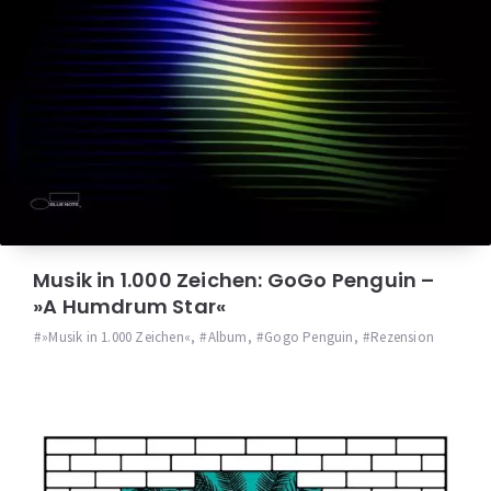
Musik in 1.000 Zeichen: GoGo Penguin –
»A Humdrum Star«
»Musik in 1.000 Zeichen«
,
Album
,
Gogo Penguin
,
Rezension