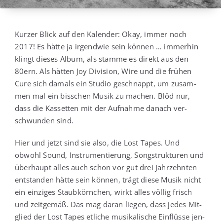
Kur­zer Blick auf den Kalen­der: Okay, immer noch
2017! Es hät­te ja irgend­wie sein kön­nen … immer­hin
klingt die­ses Album, als stam­me es direkt aus den
80ern. Als hät­ten Joy Divi­si­on, Wire und die frü­hen
Cure sich damals ein Stu­dio geschnappt, um zusam­
men mal ein biss­chen Musik zu machen. Blöd nur,
dass die Kas­set­ten mit der Auf­nah­me danach ver­
schwun­den sind.
Hier und jetzt sind sie also, die Lost Tapes. Und
obwohl Sound, Instru­men­tie­rung, Song­struk­tu­ren und
über­haupt alles auch schon vor gut drei Jahr­zehn­ten
ent­stan­den hät­te sein kön­nen, trägt die­se Musik nicht
ein ein­zi­ges Staub­körn­chen, wirkt alles völ­lig frisch
und zeit­ge­mäß. Das mag dar­an lie­gen, dass jedes Mit­
glied der Lost Tapes etli­che musi­ka­li­sche Ein­flüs­se jen­