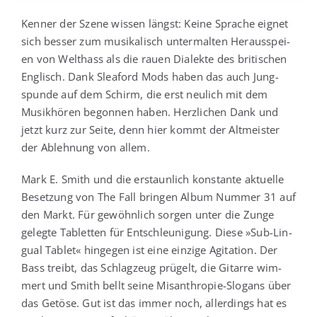
Ken­ner der Sze­ne wis­sen längst: Kei­ne Spra­che eig­net
sich bes­ser zum musi­ka­lisch unter­mal­ten Her­aus­spei­
en von Welt­hass als die rau­en Dia­lek­te des bri­ti­schen
Eng­lisch. Dank Sleaford Mods haben das auch Jung­
spun­de auf dem Schirm, die erst neu­lich mit dem
Musik­hö­ren begon­nen haben. Herz­li­chen Dank und
jetzt kurz zur Sei­te, denn hier kommt der Alt­meis­ter
der Ableh­nung von allem.
Mark E. Smith und die erstaun­lich kon­stan­te aktu­el­le
Beset­zung von The Fall brin­gen Album Num­mer 31 auf
den Markt. Für gewöhn­lich sor­gen unter die Zun­ge
geleg­te Tablet­ten für Ent­schleu­ni­gung. Die­se »Sub-Lin­
gu­al Tablet« hin­ge­gen ist eine ein­zi­ge Agi­ta­ti­on. Der
Bass treibt, das Schlag­zeug prü­gelt, die Gitar­re wim­
mert und Smith bellt sei­ne Mis­an­thro­pie-Slo­gans über
das Getö­se. Gut ist das immer noch, aller­dings hat es