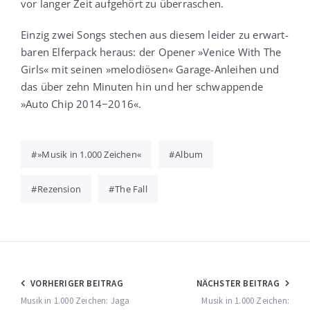
vor lan­ger Zeit auf­ge­hört zu überraschen.
Ein­zig zwei Songs ste­chen aus die­sem lei­der zu erwart­
ba­ren Elfer­pack her­aus: der Ope­ner »Venice With The
Girls« mit sei­nen »melo­diö­sen« Gara­ge-Anlei­hen und
das über zehn Minu­ten hin und her schwap­pen­de
»Auto Chip 2014−2016«.
»Musik in 1.000 Zeichen«
Album
Rezension
The Fall
Beitragsnavigation
VORHERIGER BEITRAG
NÄCHSTER BEITRAG
Musik in 1.000 Zeichen: Jaga
Musik in 1.000 Zeichen: