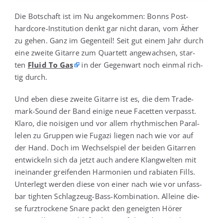
Die Bot­schaft ist im Nu ange­kom­men: Bonns Post­
hard­core-Insti­tu­ti­on denkt gar nicht dar­an, vom Äther
zu gehen. Ganz im Gegen­teil! Seit gut einem Jahr durch
eine zwei­te Gitar­re zum Quar­tett ange­wach­sen, star­
ten
Flu­id To Gas
in der Gegen­wart noch ein­mal rich­
tig durch.
Und eben die­se zwei­te Gitar­re ist es, die dem Trade­
mark-Sound der Band eini­ge neue Facet­ten ver­passt.
Kla­ro, die noi­si­gen und vor allem rhyth­mi­schen Par­al­
le­len zu Grup­pen wie Fuga­zi lie­gen nach wie vor auf
der Hand. Doch im Wech­sel­spiel der bei­den Gitar­ren
ent­wi­ckeln sich da jetzt auch ande­re Klang­wel­ten mit
inein­an­der grei­fen­den Har­mo­nien und rabia­ten Fills.
Unter­legt wer­den die­se von einer nach wie vor unfass­
bar tigh­ten Schlag­zeug-Bass-Kom­bi­na­ti­on. Allei­ne die­
se furz­tro­cke­ne Sna­re packt den geneig­ten Hörer