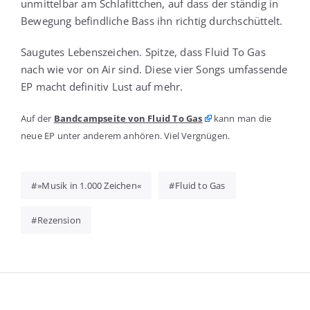
unmit­tel­bar am Schla­fitt­chen, auf dass der stän­dig in
Bewe­gung befind­li­che Bass ihn rich­tig durchschüttelt.
Sau­gu­tes Lebens­zei­chen. Spit­ze, dass Flu­id To Gas
nach wie vor on Air sind. Die­se vier Songs umfas­sen­de
EP macht defi­ni­tiv Lust auf mehr.
Auf der
Band­camp­sei­te von Flu­id To Gas
kann man die
neue EP unter ande­rem anhö­ren. Viel Vergnügen.
»Musik in 1.000 Zeichen«
Fluid to Gas
Rezension