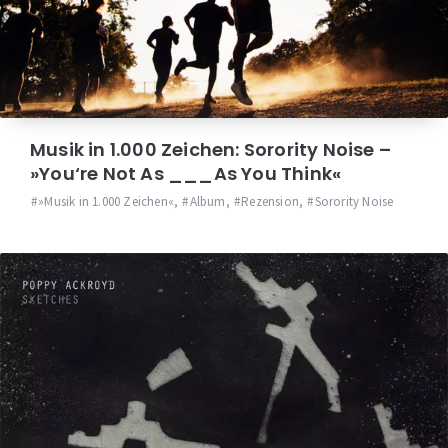
Musik in 1.000 Zeichen: Sorority Noise –
»You‘re Not As _​_​_​As You Think«
»Musik in 1.000 Zeichen«
,
Album
,
Rezension
,
Sorority Noise