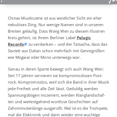
Chi­nas Musik­sze­ne ist aus west­li­cher Sicht ein eher
nebu­lö­ses Ding. Nur weni­ge Namen sind in unse­ren
Brei­ten geläu­fig. Dass Wang Wen zu die­sem illus­tren
Kreis gehört, ist ihrem Ber­li­ner Label
Pela­gic
Records
zu ver­dan­ken – und der Tat­sa­che, dass das
Sex­tett aus Dali­an schon mehr­fach mit Gen­re­grö­ßen
wie Mog­wai oder Mono unter­wegs war.
Genau in deren Spar­te bewegt sich auch Wang Wen:
Seit 17 Jah­ren ser­vie­ren sie kom­pro­miss­lo­sen Post­
rock. Kom­pro­miss­los, weil sich die Band in ihrer Musik
jede Frei­heit und alle Zeit lässt. Gedul­dig wer­den
Span­nungs­bö­gen insze­niert, wer­den Klang­land­schaf­
ten und wei­test­ge­hend wort­lo­se Geschich­ten auf
Zehn­mi­nu­ten­län­ge aus­ge­rollt. Mal ist es die Trom­pe­te,
mal die Elek­tro­nik und dann wie­der eine wuch­ti­ge