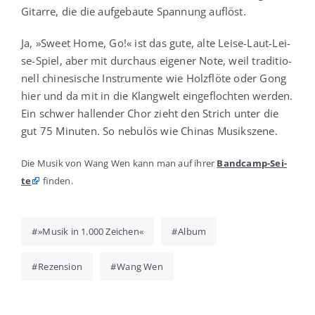
Gitar­re, die die auf­ge­bau­te Span­nung auflöst.
Ja, »Sweet Home, Go!« ist das gute, alte Lei­se-Laut-Lei­
se-Spiel, aber mit durch­aus eige­ner Note, weil tra­di­tio­
nell chi­ne­si­sche Instru­men­te wie Holz­flö­te oder Gong
hier und da mit in die Klang­welt ein­ge­floch­ten wer­den.
Ein schwer hal­len­der Chor zieht den Strich unter die
gut 75 Minu­ten. So nebu­lös wie Chi­nas Musikszene.
Die Musik von Wang Wen kann man auf ihrer
Band­camp-Sei­
te
finden.
»Musik in 1.000 Zeichen«
Album
Rezension
Wang Wen