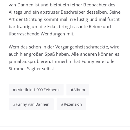
van Dan­nen ist und bleibt ein fei­ner Beob­ach­ter des
All­tags und ein abstru­ser Beschrei­ber des­sel­ben. Sei­ne
Art der Dich­tung kommt mal irre lus­tig und mal furcht­
bar trau­rig um die Ecke, bringt rasan­te Rei­me und
über­ra­schen­de Wen­dun­gen mit.
Wem das schon in der Ver­gan­gen­heit schmeck­te, wird
auch hier gro­ßen Spaß haben. Alle ande­ren kön­nen es
ja mal aus­pro­bie­ren. Immer­hin hat Fun­ny eine tol­le
Stim­me. Sagt er selbst.
»Musik in 1.000 Zeichen«
Album
Funny van Dannen
Rezension