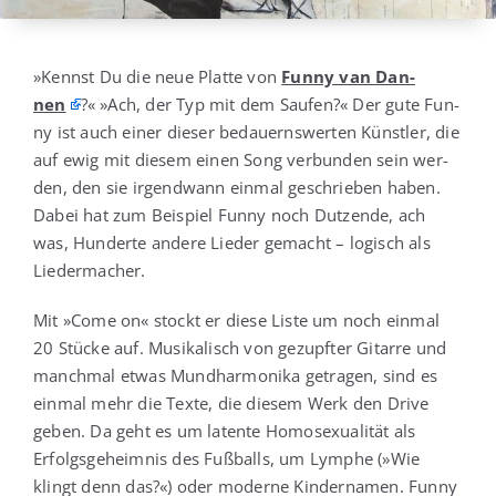
»Kennst Du die neue Plat­te von
Fun­ny van Dan­
nen
?« »Ach, der Typ mit dem Sau­fen?« Der gute Fun­
ny ist auch einer die­ser bedau­erns­wer­ten Künst­ler, die
auf ewig mit die­sem einen Song ver­bun­den sein wer­
den, den sie irgend­wann ein­mal geschrie­ben haben.
Dabei hat zum Bei­spiel Fun­ny noch Dut­zen­de, ach
was, Hun­der­te ande­re Lie­der gemacht – logisch als
Liedermacher.
Mit »Come on« stockt er die­se Lis­te um noch ein­mal
20 Stü­cke auf. Musi­ka­lisch von gezupf­ter Gitar­re und
manch­mal etwas Mund­har­mo­ni­ka getra­gen, sind es
ein­mal mehr die Tex­te, die die­sem Werk den Dri­ve
geben. Da geht es um laten­te Homo­se­xua­li­tät als
Erfolgs­ge­heim­nis des Fuß­balls, um Lym­phe (»Wie
klingt denn das?«) oder moder­ne Kin­der­na­men. Fun­ny