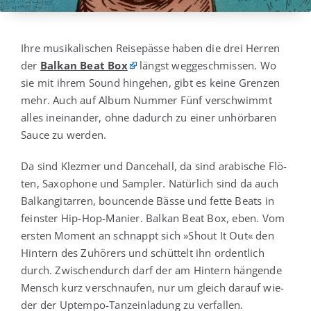
Ihre musi­ka­li­schen Rei­se­päs­se haben die drei Her­ren
der
Bal­kan Beat Box
längst weg­ge­schmis­sen. Wo
sie mit ihrem Sound hin­ge­hen, gibt es kei­ne Gren­zen
mehr. Auch auf Album Num­mer Fünf ver­schwimmt
alles inein­an­der, ohne dadurch zu einer unhör­ba­ren
Sau­ce zu werden.
Da sind Klez­mer und Dance­hall, da sind ara­bi­sche Flö­
ten, Saxo­pho­ne und Sam­pler. Natür­lich sind da auch
Bal­kan­gi­tar­ren, boun­cen­de Bäs­se und fet­te Beats in
feins­ter Hip-Hop-Manier. Bal­kan Beat Box, eben. Vom
ers­ten Moment an schnappt sich »Shout It Out« den
Hin­tern des Zuhö­rers und schüt­telt ihn ordent­lich
durch. Zwi­schen­durch darf der am Hin­tern hän­gen­de
Mensch kurz ver­schnau­fen, nur um gleich dar­auf wie­
der der Upt­em­po-Tanz­ein­la­dung zu verfallen.