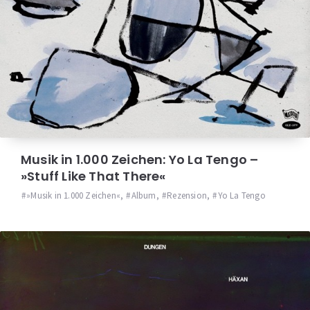
Musik in 1.000 Zeichen: Yo La Tengo –
»Stuff Like That There«
»Musik in 1.000 Zeichen«
,
Album
,
Rezension
,
Yo La Tengo