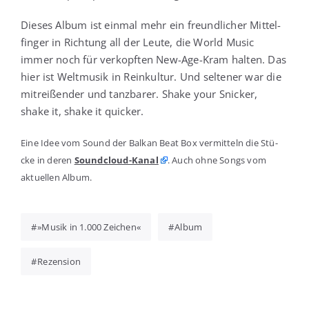
Die­ses Album ist ein­mal mehr ein freund­li­cher Mit­tel­
fin­ger in Rich­tung all der Leu­te, die World Music
immer noch für ver­kopf­ten New-Age-Kram hal­ten. Das
hier ist Welt­mu­sik in Rein­kul­tur. Und sel­te­ner war die
mit­rei­ßen­der und tanz­ba­rer. Shake your Sni­cker,
shake it, shake it quicker.
Eine Idee vom Sound der Bal­kan Beat Box ver­mit­teln die Stü­
cke in deren
Sound­cloud-Kanal
. Auch ohne Songs vom
aktu­el­len Album.
»Musik in 1.000 Zeichen«
Album
Rezension