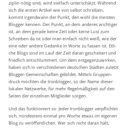
zi­plin nötig sind, wird viel­fach unter­schätzt. Wäh­rend
sich die ers­ten Arti­kel wie von selbst schrei­ben,
kommt irgend­wann der Punkt, den wohl die meis­ten
Blog­ger ken­nen. Der Punkt, an dem ande­res wich­ti­ger
ist, an dem gera­de kei­ne Zeit oder kei­ne Lust zum
Schrei­ben da ist oder man ein­fach nicht weiß, wie der
eine oder ande­re Gedan­ke in Wor­te zu fas­sen ist. Etli­
che Blogs sind im Lauf der Zeit dar­an geschei­tert und
fried­lich ent­schlum­mert. Um dem ent­ge­gen­zu­wir­ken,
haben sich in ver­schie­de­nen deut­schen Städ­ten zuletzt
Blog­ger-Gemein­schaf­ten gebil­det. Mit­tels Grup­pen­
druck möch­ten die Iron­blog­ger, so der Name die­ser
loka­len Netz­wer­ke, für mehr Regel­mä­ßig­keit auf den
Sei­ten der ein­zel­nen Mit­glie­der sorgen.
Und das funk­tio­niert so: Jeder Iron­blog­ger ver­pflich­tet
sich, min­des­tens ein­mal pro Woche etwas im eige­nen
Blog zu ver­öf­fent­li­chen. Wer sich nicht dar­an hält,