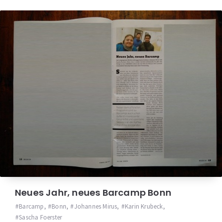
Neues Jahr, neues Barcamp Bonn
Barcamp
,
Bonn
,
Johannes Mirus
,
Karin Krubeck
,
Sascha Foerster