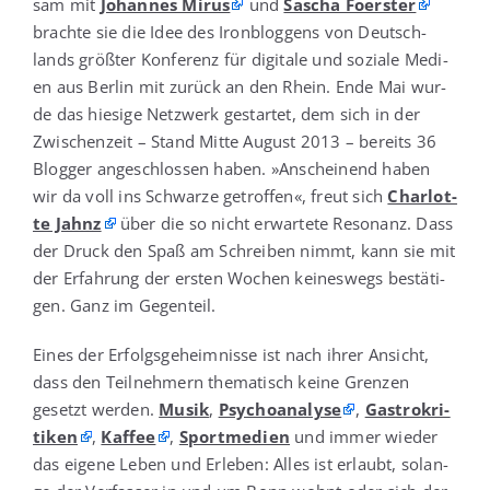
sam mit
Johan­nes Mirus
und
Sascha Foers­ter
brach­te sie die Idee des Iron­blog­gens von Deutsch­
lands größ­ter Kon­fe­renz für digi­ta­le und sozia­le Medi­
en aus Ber­lin mit zurück an den Rhein. Ende Mai wur­
de das hie­si­ge Netz­werk gestar­tet, dem sich in der
Zwi­schen­zeit – Stand Mit­te August 2013 – bereits 36
Blog­ger ange­schlos­sen haben. »Anschei­nend haben
wir da voll ins Schwar­ze getrof­fen«, freut sich
Char­lot­
te Jahnz
über die so nicht erwar­te­te Reso­nanz. Dass
der Druck den Spaß am Schrei­ben nimmt, kann sie mit
der Erfah­rung der ers­ten Wochen kei­nes­wegs bestä­ti­
gen. Ganz im Gegenteil.
Eines der Erfolgs­ge­heim­nis­se ist nach ihrer Ansicht,
dass den Teil­neh­mern the­ma­tisch kei­ne Gren­zen
gesetzt wer­den.
Musik
,
Psy­cho­ana­ly­se
,
Gas­tro­kri­
ti­ken
,
Kaf­fee
,
Sport­me­di­en
und immer wie­der
das eige­ne Leben und Erle­ben: Alles ist erlaubt, solan­