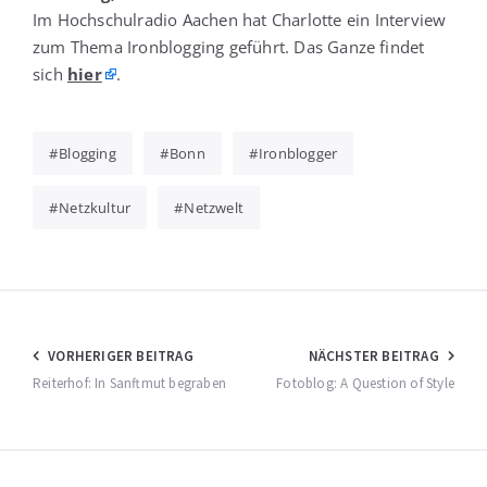
Im Hoch­schul­ra­dio Aachen hat Char­lot­te ein Inter­view
zum The­ma Iron­blog­ging geführt. Das Gan­ze fin­det
sich
hier
.
Blogging
Bonn
Ironblogger
Netzkultur
Netzwelt
Beitragsnavigation
VORHERIGER BEITRAG
NÄCHSTER BEITRAG
Reiterhof: In Sanftmut begraben
Fotoblog: A Question of Style