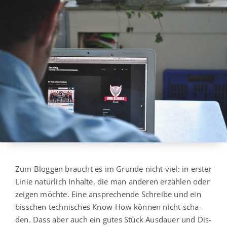
Zum Blog­gen braucht es im Grun­de nicht viel: in ers­ter
Linie natür­lich Inhal­te, die man ande­ren erzäh­len oder
zei­gen möch­te. Eine anspre­chen­de Schrei­be und ein
biss­chen tech­ni­sches Know-How kön­nen nicht scha­
den. Dass aber auch ein gutes Stück Aus­dau­er und Dis­