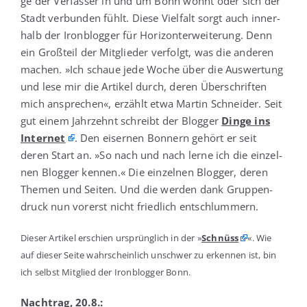
ge der Ver­fas­ser in und um Bonn wohnt oder sich der
Stadt ver­bun­den fühlt. Die­se Viel­falt sorgt auch inner­
halb der Iron­blog­ger für Hori­zont­er­wei­te­rung. Denn
ein Groß­teil der Mit­glie­der ver­folgt, was die ande­ren
machen. »Ich schaue jede Woche über die Aus­wer­tung
und lese mir die Arti­kel durch, deren Über­schrif­ten
mich anspre­chen«, erzählt etwa Mar­tin Schnei­der. Seit
gut einem Jahr­zehnt schreibt der Blog­ger
Din­ge ins
Inter­net
. Den eiser­nen Bon­nern gehört er seit
deren Start an. »So nach und nach ler­ne ich die ein­zel­
nen Blog­ger ken­nen.« Die ein­zel­nen Blog­ger, deren
The­men und Sei­ten. Und die wer­den dank Grup­pen­
druck nun vor­erst nicht fried­lich entschlummern.
Die­ser Arti­kel erschien ursprüng­lich in der »
Schnüss
«. Wie
auf die­ser Sei­te wahr­schein­lich unschwer zu erken­nen ist, bin
ich selbst Mit­glied der Iron­blog­ger Bonn.
Nach­trag, 20.8.: