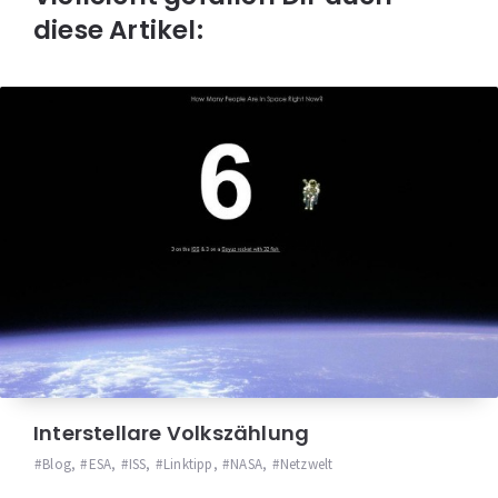
diese Artikel:
Interstellare Volkszählung
Blog
,
ESA
,
ISS
,
Linktipp
,
NASA
,
Netzwelt