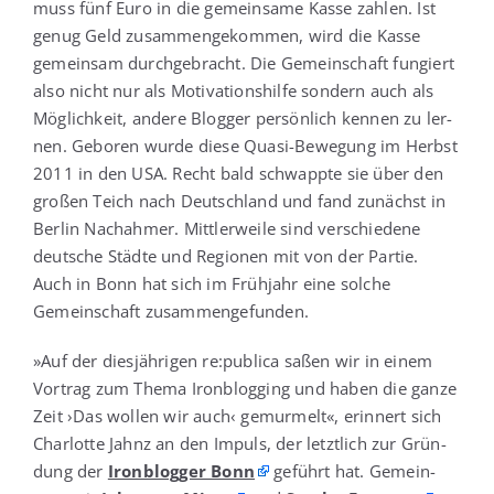
muss fünf Euro in die gemein­sa­me Kas­se zah­len. Ist
genug Geld zusam­men­ge­kom­men, wird die Kas­se
gemein­sam durch­ge­bracht. Die Gemein­schaft fun­giert
also nicht nur als Moti­va­ti­ons­hil­fe son­dern auch als
Mög­lich­keit, ande­re Blog­ger per­sön­lich ken­nen zu ler­
nen. Gebo­ren wur­de die­se Qua­si-Bewe­gung im Herbst
2011 in den USA. Recht bald schwapp­te sie über den
gro­ßen Teich nach Deutsch­land und fand zunächst in
Ber­lin Nach­ah­mer. Mitt­ler­wei­le sind ver­schie­de­ne
deut­sche Städ­te und Regio­nen mit von der Par­tie.
Auch in Bonn hat sich im Früh­jahr eine sol­che
Gemein­schaft zusammengefunden.
»Auf der dies­jäh­ri­gen re:publica saßen wir in einem
Vor­trag zum The­ma Iron­blog­ging und haben die gan­ze
Zeit ›Das wol­len wir auch‹ gemur­melt«, erin­nert sich
Char­lot­te Jahnz an den Impuls, der letzt­lich zur Grün­
dung der
Iron­blog­ger Bonn
geführt hat. Gemein­