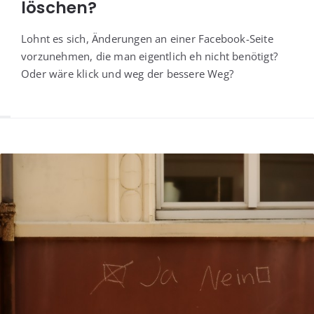
löschen?
Lohnt es sich, Ände­run­gen an einer Face­book-Sei­te
vor­zu­neh­men, die man eigent­lich eh nicht benö­tigt?
Oder wäre klick und weg der bes­se­re Weg?