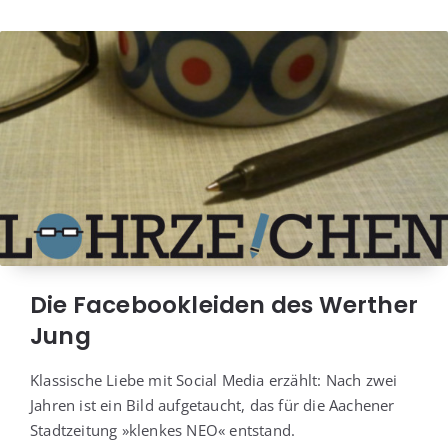
Die Facebookleiden des Werther
Jung
Klas­si­sche Lie­be mit Social Media erzählt: Nach zwei
Jah­ren ist ein Bild auf­ge­taucht, das für die Aache­ner
Stadt­zei­tung »klen­kes NEO« entstand.