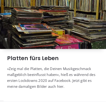
Platten fürs Leben
»Zeig mal die Plat­ten, die Dei­nen Musik­ge­schmack
maß­geb­lich beein­flusst haben«, hieß es wäh­rend des
ers­ten Lock­downs 2020 auf Face­book. Jetzt gibt es
mei­ne dama­li­gen Bil­der auch hier.