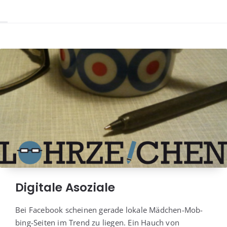
Digitale Asoziale
Bei Face­book schei­nen gera­de loka­le Mäd­chen-Mob­
bing-Sei­ten im Trend zu lie­gen. Ein Hauch von