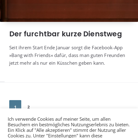
Der furchtbar kurze Dienstweg
Seit ihrem Start Ende Janu­ar sorgt die Face­book-App
»Bang with Fri­ends« dafür, dass man guten Freun­den
jetzt mehr als nur ein Küss­chen geben kann.
Seitennummerierung
1
2
der
Ich verwende Cookies auf meiner Seite, um allen
Beiträge
Besuchern ein bestmögliches Nutzungserlebnis zu bieten.
Ein Klick auf "Alle akzeptieren" stimmt der Nutzung aller
Cookies zu. Unter "Einstellungen" kann diese