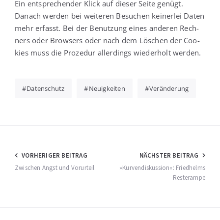
Ein ent­spre­chen­der Klick auf die­ser Sei­te genügt.
Danach wer­den bei wei­te­ren Besu­chen kei­ner­lei Daten
mehr erfasst. Bei der Benut­zung eines ande­ren Rech­
ners oder Brow­sers oder nach dem Löschen der Coo­
kies muss die Pro­ze­dur aller­dings wie­der­holt werden.
Datenschutz
Neuigkeiten
Veränderung
Beitragsnavigation
VORHERIGER BEITRAG
NÄCHSTER BEITRAG
Zwischen Angst und Vorurteil
»Kurvendiskussion«: Friedhelms
Resterampe