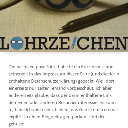
Die nächs­ten paar Sät­ze habe ich in Kurz­form schon
sei­ner­zeit in das Impres­sum die­ser Sei­te (und die dar­in
ent­hal­te­ne Daten­schutz­er­klä­rung) gepackt. Weil dort
einer­seits nur sel­ten jemand vor­bei­schaut, ich aber
ande­rer­seits glau­be, dass der dar­in ent­hal­te­ne Link
den einen oder ande­ren Besu­cher inter­es­sie­ren könn­
te, habe ich mich ent­schie­den, das Gan­ze noch ein­mal
expli­zit in einen Blog­bei­trag zu packen. Und der
geht so: