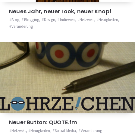
Neues Jahr, neuer Look, neuer Knopf
Blog
,
Blogging
,
Design
,
Indieweb
,
Netzwelt
,
Neuigkeiten
,
Veränderung
Neuer Button: QUOTE.fm
Netzwelt
,
Neuigkeiten
,
Social Media
,
Veränderung