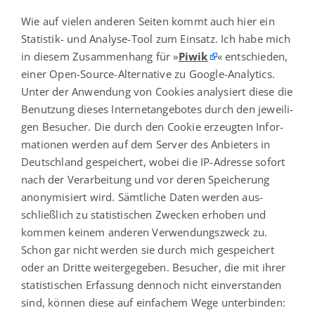
Wie auf vie­len ande­ren Sei­ten kommt auch hier ein
Sta­tis­tik- und Ana­ly­se-Tool zum Ein­satz. Ich habe mich
in die­sem Zusam­men­hang für »
Piwik
« ent­schie­den,
einer Open-Source-Alter­na­ti­ve zu Goog­le-Ana­ly­tics.
Unter der Anwen­dung von Coo­kies ana­ly­siert die­se die
Benut­zung die­ses Inter­net­an­ge­bo­tes durch den jewei­li­
gen Besu­cher. Die durch den Coo­kie erzeug­ten Infor­
ma­tio­nen wer­den auf dem Ser­ver des Anbie­ters in
Deutsch­land gespei­chert, wobei die IP-Adres­se sofort
nach der Ver­ar­bei­tung und vor deren Spei­che­rung
anony­mi­siert wird. Sämt­li­che Daten wer­den aus­
schließ­lich zu sta­tis­ti­schen Zwe­cken erho­ben und
kom­men kei­nem ande­ren Ver­wen­dungs­zweck zu.
Schon gar nicht wer­den sie durch mich gespei­chert
oder an Drit­te wei­ter­ge­ge­ben. Besu­cher, die mit ihrer
sta­tis­ti­schen Erfas­sung den­noch nicht ein­ver­stan­den
sind, kön­nen die­se auf ein­fa­chem Wege unter­bin­den: