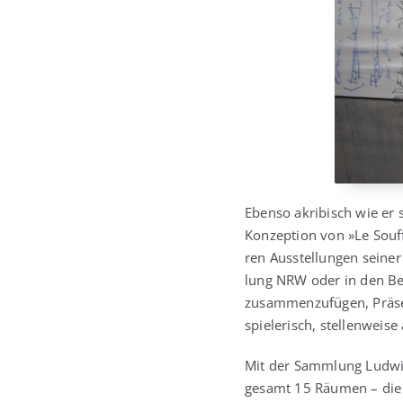
Eben­so akri­bisch wie er 
Kon­zep­ti­on von »Le Souf
ren Aus­stel­lun­gen sei­n
lung NRW oder in den Ber­li
zusam­men­zu­fü­gen, Prä­sen
spie­le­risch, stel­len­wei
Mit der Samm­lung Lud­wig 
ge­samt 15 Räu­men – die 