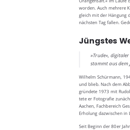
Oran­gen­saft.« Im Lau­fe de
wor­den. Auch meh­re­re K
gleich mit der Hän­gung de
nächs­ten Tag fal­len. Gedu
Jüngstes W
»Tru­de«, digi­ta­
stammt aus dem J
Wil­helm Schür­mann, 194
und blieb. Nach dem Abbru
grün­de­te 1973 mit Rudol
te­te er Foto­gra­fie zun
Aachen, Fach­be­reich Ges
Erho­lung dazwi­schen in 
Seit Beginn der 80er Jah­r