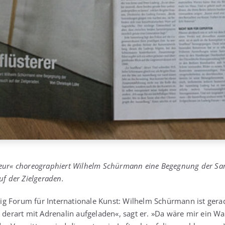
leur« cho­reo­gra­phiert Wil­helm Schür­mann eine Begeg­nung der Sa
uf der Zielgeraden.
ig Forum für Inter­na­tio­na­le Kunst: Wil­helm Schür­mann ist gera­
der­art mit Adre­na­lin auf­ge­la­den«, sagt er. »Da wäre mir ein Was