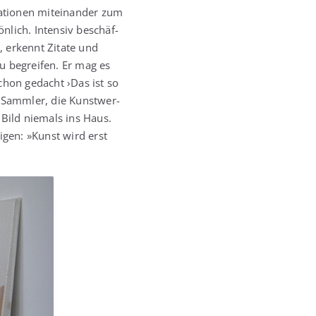
tio­nen mit­ein­an­der zum
ön­lich. Inten­siv beschäf­
n, erkennt Zita­te und
zu begrei­fen. Er mag es
schon gedacht ›Das ist so
r Samm­ler, die Kunst­wer­
n Bild nie­mals ins Haus.
­gen: »Kunst wird erst