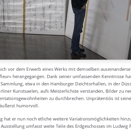
sich vor dem Erwerb eines Werks mit dem­sel­ben aus­ein­an­der­set
­fleur« her­an­ge­gan­gen. Dank sei­ner umfas­sen­den Kennt­nis­se ha
er Samm­lung, etwa in den Ham­bur­ger Deich­tor­hal­len, in der Düs­
­ner Kunst­sae­len, aufs Meis­ter­lichs­te ver­stan­den, Bil­der zu neu
­ta­ti­ons­ge­wohn­hei­ten zu durch­bre­chen. Unprä­ten­ti­ös ist sei­ne
­se äußerst humorvoll.
hat er nun noch etli­che wei­te­re Varia­ti­ons­mög­lich­kei­ten hin­
Aus­stel­lung umfasst wei­te Tei­le des Erd­ge­schos­ses im Lud­wi