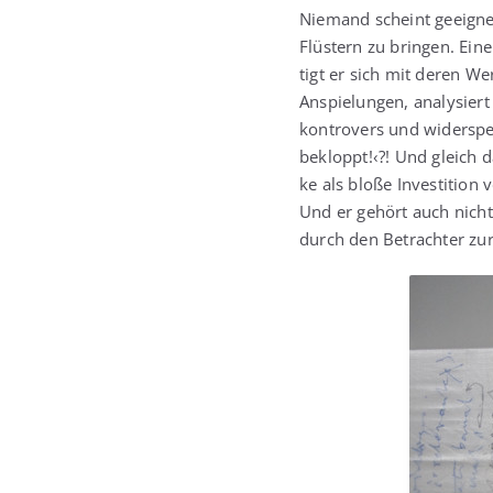
Nie­mand scheint geeig­ne­
Flüs­tern zu brin­gen. Eine
tigt er sich mit deren Wer­
Anspie­lun­gen, ana­ly­sie
kon­tro­vers und wider­sp
bekloppt!‹?! Und gleich da
ke als blo­ße Inves­ti­ti­o
Und er gehört auch nicht
durch den Betrach­ter zur 