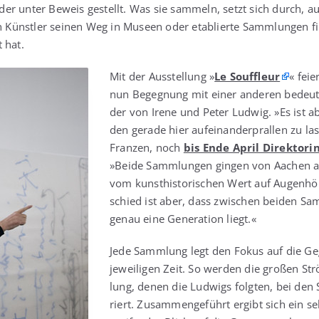
er unter Beweis gestellt. Was sie sam­meln, setzt sich durch, 
in Künst­ler sei­nen Weg in Muse­en oder eta­blier­te Samm­lun­gen 
t hat.
Mit der Aus­stel­lung »
Le Souf­fleur
« fei­
nun Begeg­nung mit einer ande­ren bedeu­
der von Ire­ne und Peter Lud­wig. »Es ist abs
den gera­de hier auf­ein­an­der­pral­len zu las­
Fran­zen, noch
bis Ende April Direk­to­r
»Bei­de Samm­lun­gen gin­gen von Aachen au
vom kunst­his­to­ri­schen Wert auf Augen­hö­
schied ist aber, dass zwi­schen bei­den Sam
genau eine Gene­ra­ti­on liegt.«
Jede Samm­lung legt den Fokus auf die Geg
jewei­li­gen Zeit. So wer­den die gro­ßen St
lung, denen die Lud­wigs folg­ten, bei den 
riert. Zusam­men­ge­führt ergibt sich ein sel