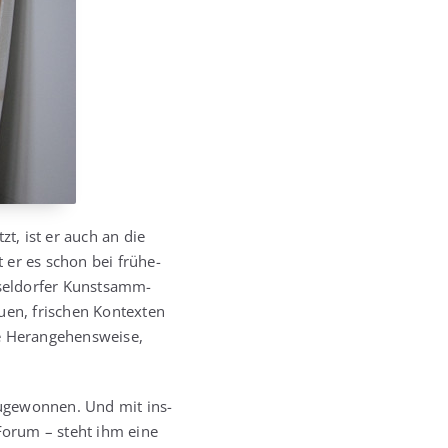
zt, ist er auch an die
t er es schon bei frü­he­
sel­dor­fer Kunst­samm­
­en, fri­schen Kon­tex­ten
 Her­an­ge­hens­wei­se,
zu­ge­won­nen. Und mit ins­
g Forum – steht ihm eine