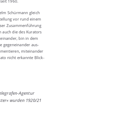
 seit 1960.
l­helm Schür­mann gleich
­stel­lung vor rund einem
­ser Zusam­men­füh­rung
n auch die des Kura­tors
t­ein­an­der, bin in dem
ke gegen­ein­an­der aus­
men­tie­ren, mit­ein­an­der
dato nicht erkann­te Blick­
ele­gra­fen-Agen­tur
s­ter« wur­den 1920/​21