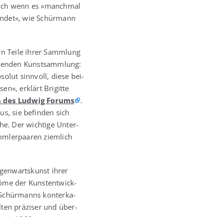
auch wenn es »manch­mal
fin­det«, wie Schür­mann
ern Tei­le ihrer Samm­lung
ten­den Kunst­samm­lung:
o­lut sinn­voll, die­se bei­
sen«, erklärt Bri­git­te
in des Lud­wig Forums
.
s, sie befin­den sich
he. Der wich­ti­ge Unter­
m­ler­paa­ren ziem­lich
en­warts­kunst ihrer
rö­me der Kunst­ent­wick­
Schür­manns kon­ter­ka­
­ten prä­zi­ser und über­