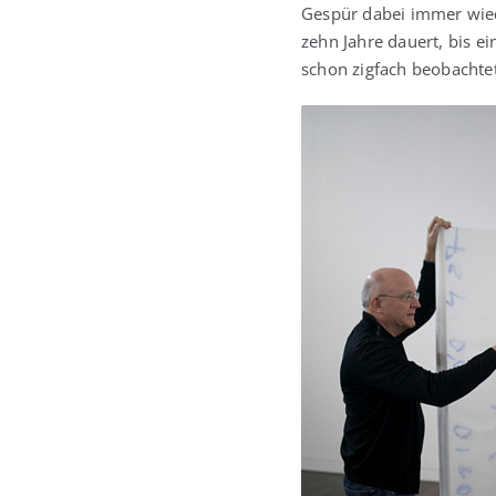
Gespür dabei immer wie­d
zehn Jah­re dau­ert, bis e
schon zig­fach beob­ach­te