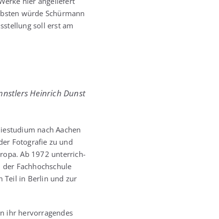
Wer­ke hier ange­lie­fert
iebs­ten wür­de Schür­mann
­stel­lung soll erst am
mnst­lers Hein­rich Dunst
ie­stu­di­um nach Aachen
er Foto­gra­fie zu und
ro­pa. Ab 1972 unter­rich­
 der Fach­hoch­schu­le
Teil in Ber­lin und zur
 ihr her­vor­ra­gen­des