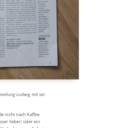
mm­lung Lud­wig mit sei­
de nicht nach Kaf­fee
­ser lie­ber; oder ein