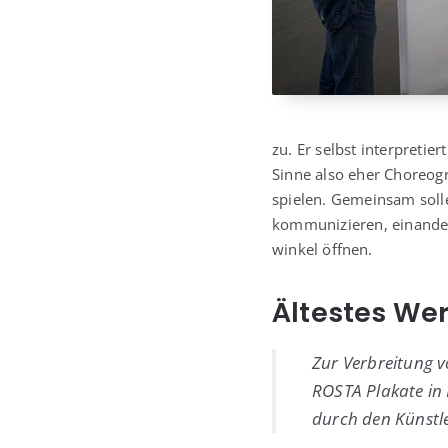
zu. Er selbst inter­pre­tier
Sin­ne also eher Cho­reo­g
spie­len. Gemein­sam sol­le
kom­mu­ni­zie­ren, ein­an­
win­kel öffnen.
Ältestes We
Zur Ver­brei­tung v
ROSTA Pla­ka­te in 
durch den Künst­le