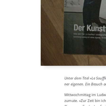
Unter dem Titel »Le Souf­f
ner eige­nen. Ein Besuch a
Mitt­woch­mit­tag im Lud­w
zumu­te. »Zur Zeit bin ich 