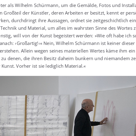
ter als Wil­helm Schür­mann, um die Gemäl­de, Fotos und Instal­la­
n Groß­teil der Künst­ler, deren Arbei­ten er besitzt, kennt er per­s
ken, durch­dringt ihre Aus­sa­gen, ord­net sie zeit­ge­schicht­lich ei
rt Tech­nik und Mate­ri­al, um alles im wahrs­ten Sin­ne des Wor­tes 
ens­tig, will von der Kunst begeis­tert wer­den: »Wie oft habe ich 
nach: ›Groß­ar­tig!‹« Nein, Wil­helm Schür­mann ist kei­ner die­se
n ver­ste­hen. Allein wegen sei­nes mate­ri­el­len Wer­tes käme ihm ei
 zu denen, die ihren Besitz daheim bun­kern und nie­man­dem zei
Kunst. Vor­her ist sie ledig­lich Material.«