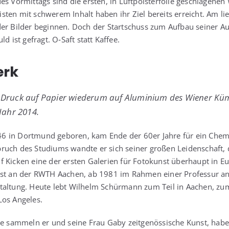
s Vor­mit­tags sind die ers­ten, in Luft­pols­ter­fo­lie geschla­ge­nen 
is­ten mit schwe­rem Inhalt haben ihr Ziel bereits erreicht. Am l
r Bil­der begin­nen. Doch der Start­schuss zum Auf­bau sei­ner Aus
ld ist gefragt. O‑Saft statt Kaffee.
erk
ler Druck auf Papier wie­der­um auf Alu­mi­ni­um des Wie­ner Kü
ahr 2014.
6 in Dort­mund gebo­ren, kam Ende der 60er Jah­re für ein Che­m
ch des Stu­di­ums wand­te er sich sei­ner gro­ßen Lei­den­schaft, d
f Kicken eine der ers­ten Gale­rien für Foto­kunst über­haupt in Eu
ächst an der RWTH Aachen, ab 1981 im Rah­men einer Pro­fes­sur an
tal­tung. Heu­te lebt Wil­helm Schür­mann zum Teil in Aachen, zum 
Los Angeles.
e sam­meln er und sei­ne Frau Gaby zeit­ge­nös­si­sche Kunst, haben