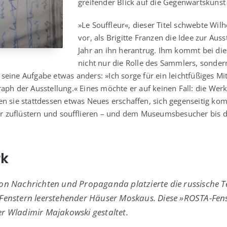
grei­fen­der Blick auf die Gegen­warts­kunst
»Le Souf­fleur«, die­ser Titel schweb­te Wi
vor, als Bri­git­te Fran­zen die Idee zur Aus
Jahr an ihn her­an­trug. Ihm kommt bei die
nicht nur die Rol­le des Samm­lers, son­der
t sei­ne Auf­ga­be etwas anders: »Ich sor­ge für ein leicht­fü­ßi­ges Mi
raph der Aus­stel­lung.« Eines möch­te er auf kei­nen Fall: die Wer­
n sie statt­des­sen etwas Neu­es erschaf­fen, sich gegen­sei­tig kom­
der zuflüs­tern und souf­flie­ren – und dem Muse­ums­be­su­cher bis 
rk
on Nach­rich­ten und Pro­pa­gan­da plat­zier­te die rus­si­sche T
Fens­tern leer­ste­hen­der Häu­ser Mos­kaus. Die­se »ROS­TA-Fen
r Wla­di­mir Maja­kow­ski gestaltet.