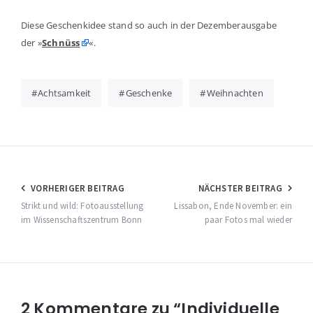
Die­se Geschenk­idee stand so auch in der Dezem­ber­aus­ga­be
der »
Schnüss
«.
Achtsamkeit
Geschenke
Weihnachten
Beitragsnavigation
VORHERIGER BEITRAG
NÄCHSTER BEITRAG
Strikt und wild: Fotoausstellung
Lissabon, Ende November: ein
im Wissenschaftszentrum Bonn
paar Fotos mal wieder
2 Kommentare zu “Individuelle