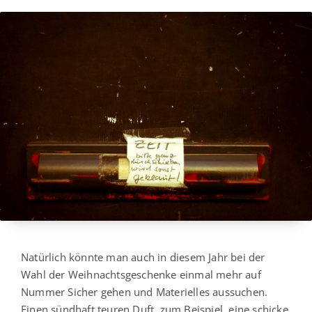
Natür­lich könn­te man auch in die­sem Jahr bei der
Wahl der Weih­nachts­ge­schen­ke ein­mal mehr auf
Num­mer Sicher gehen und Mate­ri­el­les aus­su­chen.
Einen sünd­haft teu­ren Duft, zum Bei­spiel, eine schi­cke