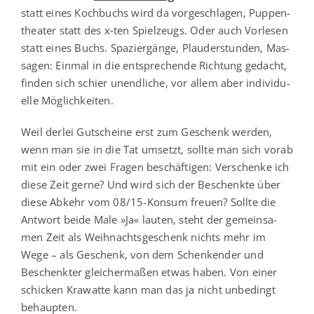
statt eines Koch­buchs wird da vor­ge­schla­gen, Pup­pen­
thea­ter statt des x‑ten Spiel­zeugs. Oder auch Vor­le­sen
statt eines Buchs. Spa­zier­gän­ge, Plau­der­stun­den, Mas­
sa­gen: Ein­mal in die ent­spre­chen­de Rich­tung gedacht,
fin­den sich schier unend­li­che, vor allem aber indi­vi­du­
el­le Möglichkeiten.
Weil der­lei Gut­schei­ne erst zum Geschenk wer­den,
wenn man sie in die Tat umsetzt, soll­te man sich vor­ab
mit ein oder zwei Fra­gen beschäf­ti­gen: Ver­schen­ke ich
die­se Zeit ger­ne? Und wird sich der Beschenk­te über
die­se Abkehr vom 08/15-Kon­sum freu­en? Soll­te die
Ant­wort bei­de Male »Ja« lau­ten, steht der gemein­sa­
men Zeit als Weih­nachts­ge­schenk nichts mehr im
Wege – als Geschenk, von dem Schen­ken­der und
Beschenk­ter glei­cher­ma­ßen etwas haben. Von einer
schi­cken Kra­wat­te kann man das ja nicht unbe­dingt
behaupten.