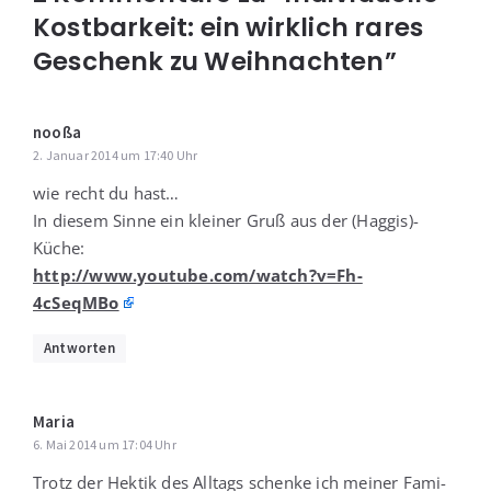
Kostbarkeit: ein wirklich rares
Geschenk zu Weihnachten”
nooßa
2. Januar 2014 um 17:40 Uhr
wie recht du hast…
In die­sem Sin­ne ein klei­ner Gruß aus der (Haggis)-
Küche:
http://www.youtube.com/watch?v=Fh-
4cSeqMBo
Antworten
Maria
6. Mai 2014 um 17:04 Uhr
Trotz der Hek­tik des All­tags schen­ke ich mei­ner Fami­