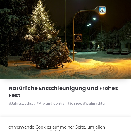
Natürliche Entschleunigung und Frohes
Fest
Jahreswechsel
,
Pro und Contra
,
Schnee
,
Weihnachten
Ich verwende Cookies auf meiner Seite, um allen