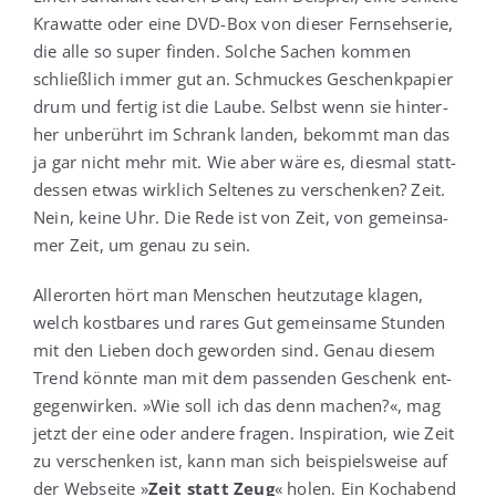
Kra­wat­te oder eine DVD-Box von die­ser Fern­seh­se­rie,
die alle so super fin­den. Sol­che Sachen kom­men
schließ­lich immer gut an. Schmu­ckes Geschenk­pa­pier
drum und fer­tig ist die Lau­be. Selbst wenn sie hin­ter­
her unbe­rührt im Schrank lan­den, bekommt man das
ja gar nicht mehr mit. Wie aber wäre es, dies­mal statt­
des­sen etwas wirk­lich Sel­te­nes zu ver­schen­ken? Zeit.
Nein, kei­ne Uhr. Die Rede ist von Zeit, von gemein­sa­
mer Zeit, um genau zu sein.
Aller­or­ten hört man Men­schen heut­zu­ta­ge kla­gen,
welch kost­ba­res und rares Gut gemein­sa­me Stun­den
mit den Lie­ben doch gewor­den sind. Genau die­sem
Trend könn­te man mit dem pas­sen­den Geschenk ent­
ge­gen­wir­ken. »Wie soll ich das denn machen?«, mag
jetzt der eine oder ande­re fra­gen. Inspi­ra­ti­on, wie Zeit
zu ver­schen­ken ist, kann man sich bei­spiels­wei­se auf
der Web­sei­te »
Zeit statt Zeug
« holen. Ein Koch­abend