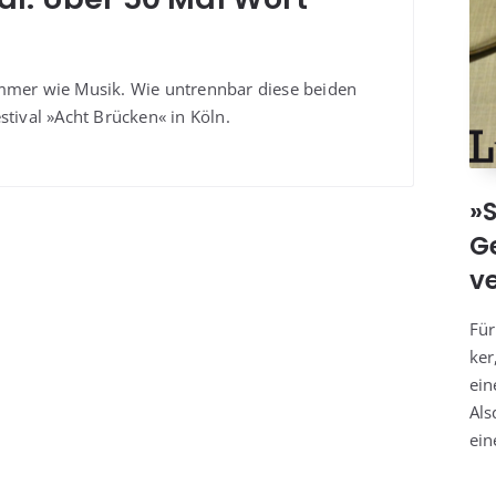
immer wie Musik. Wie untrenn­bar die­se bei­den
es­ti­val »Acht Brü­cken« in Köln.
»S
G
v
Für
ker
ein
Als
ein