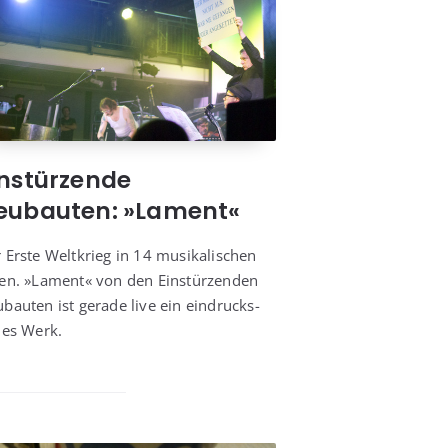
instürzende
eubauten: »Lament«
 Ers­te Welt­krieg in 14 musi­ka­li­schen
en. »Lament« von den Ein­stür­zen­den
­bau­ten ist gera­de live ein ein­drucks­
­les Werk.