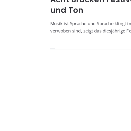
und Ton
Musik ist Spra­che und Spra­che klingt 
ver­wo­ben sind, zeigt das dies­jäh­ri­ge F