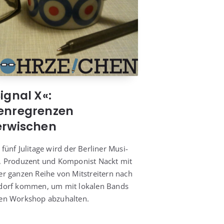
ignal X«:
enregrenzen
erwischen
 fünf Juli­ta­ge wird der Ber­li­ner Musi­
, Pro­du­zent und Kom­po­nist Nackt mit
er gan­zen Rei­he von Mit­strei­tern nach
­dorf kom­men, um mit loka­len Bands
en Work­shop abzuhalten.