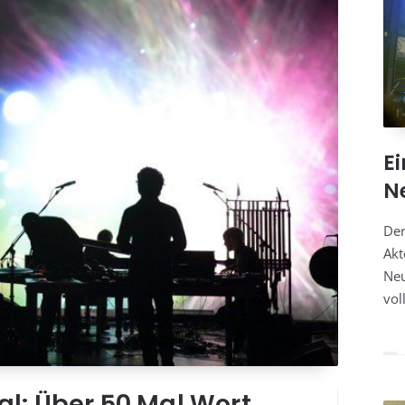
E
N
Der
Akt
Neu
vol
al: Über 50 Mal Wort