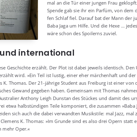
mal an die Tür einer jun­gen Frau geklopf
Spen­de gab sie ihr ein Par­füm, von dem di
fen Schlaf fiel. Dar­auf bat der Mann der ju
Baba Jaga um Hil­fe. Und die Hexe … jedes 
wäre schon des Spoi­lerns zuviel.
und international
ie­se Geschich­te erzählt. Der Plot ist dabei jeweils iden­tisch. De
erzählt wird. »Ein Teil ist lus­tig, einer eher mär­chen­haft und der
 K. Tho­mas. Der 21-jäh­ri­ge Stu­dent aus Frei­burg ist einer von d
li­sches Gewand gege­ben haben. Gemein­sam mit Tho­mas nah­men s
r Aus­tra­li­er Antho­ny Leigh Dun­stan des Stü­ckes und damit des u
rei etwa halb­stün­di­gen Tei­le kom­po­niert, die zusam­men »Baba
ei­den sich auch die dabei ver­wand­ten Musik­sti­le: mal Jazz, mal z
. Cle­mens K. Tho­mas: »Im Grun­de sind es also drei Opern statt e
n mehr Oper.«