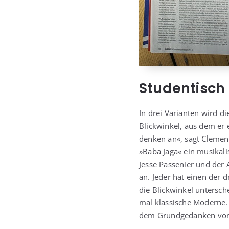
Studentisch 
In drei Vari­an­ten wird d
Blick­win­kel, aus dem er 
den­ken an«, sagt Cle­mens
»Baba Jaga« ein musi­ka­
Jes­se Pas­se­ni­er und de
an. Jeder hat einen der d
die Blick­win­kel unter­sch
mal klas­si­sche Moder­ne
dem Grund­ge­dan­ken vo