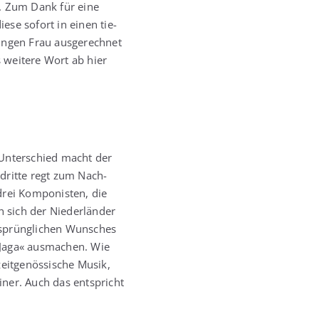
t. Zum Dank für eine
e­se sofort in einen tie­
n­gen Frau aus­ge­rech­net
wei­te­re Wort ab hier
n Unter­schied macht der
 drit­te regt zum Nach­
rei Kom­po­nis­ten, die
ich der Nie­der­län­der
rsprüng­li­chen Wun­sches
 Jaga« aus­ma­chen. Wie
eit­ge­nös­si­sche Musik,
iner. Auch das ent­spricht