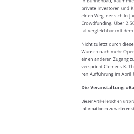
in Büh­nen­bau, Raum­mie­
pri­va­te Inves­to­ren und K
einen Weg, der sich in jüngs
Crowd­fun­ding. Über 2.5
tal ver­gleich­bar mit dem
Nicht zuletzt durch die­s
Wunsch nach mehr Oper zu 
einen ande­ren Zugang zu 
ver­spricht Cle­mens K. Tho­
ren Auf­füh­rung im April 
Die Ver­an­stal­tung: »B
Die­ser Arti­kel erschien ursp
Infor­ma­tio­nen zu wei­te­ren