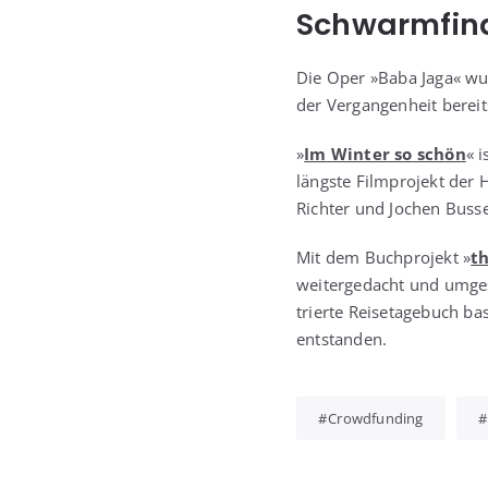
Schwarmfin
Die Oper »Baba Jaga« wur­
der Ver­gan­gen­heit bereit
»
Im Win­ter so schön
« i
längs­te Film­pro­jekt der
Rich­ter und Jochen Bus­s
Mit dem Buch­pro­jekt »
th
wei­ter­ge­dacht und umge­
trier­te Rei­se­ta­ge­buch b
entstanden.
Crowdfunding