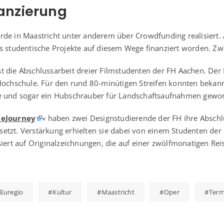
anzierung
de in Maas­tricht unter ande­rem über Crowd­fun­ding rea­li­siert.
s stu­den­ti­sche Pro­jek­te auf die­sem Wege finan­ziert wor­den. Zw
st die Abschluss­ar­beit drei­er Film­stu­den­ten der FH Aachen. De
 Hoch­schu­le. Für den rund 80-minü­ti­gen Strei­fen konn­ten bekann
e und sogar ein Hub­schrau­ber für Land­schafts­auf­nah­men gew
e­Jour­ney
« haben zwei Design­stu­die­ren­de der FH ihre Abschlu
setzt. Ver­stär­kung erhiel­ten sie dabei von einem Stu­den­ten der F
asiert auf Ori­gi­nal­zeich­nun­gen, die auf einer zwölf­mo­na­ti­gen Rei­
Euregio
Kultur
Maastricht
Oper
Term