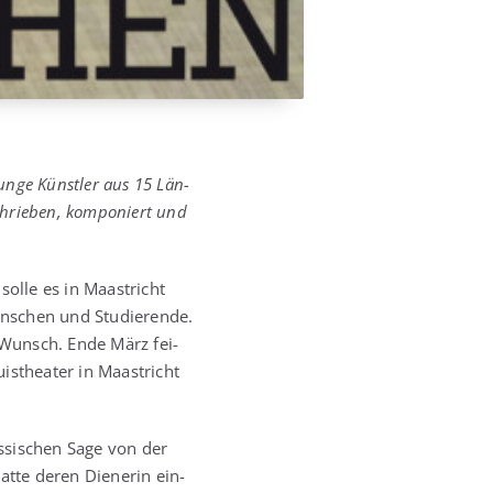
un­ge Künst­ler aus 15 Län­
rie­ben, kom­po­niert und
­le es in Maas­tricht
­schen und Stu­die­ren­de.
n Wunsch. Ende März fei­
uis­thea­ter in Maas­tricht
­si­schen Sage von der
at­te deren Die­ne­rin ein­