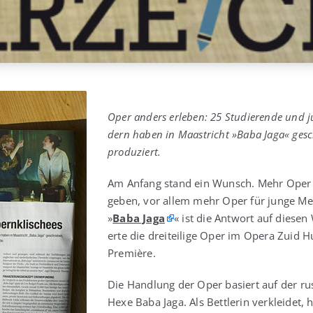
Oper anders erle­ben: 25 Stu­die­ren­de und j
dern haben in Maas­tricht »Baba Jaga« gesch
produziert.
Am Anfang stand ein Wunsch. Mehr Oper sol
geben, vor allem mehr Oper für jun­ge Men
»
Baba Jaga
« ist die Ant­wort auf die­se
er­te die drei­tei­li­ge Oper im Ope­ra Zuid H
Première.
Die Hand­lung der Oper basiert auf der rus
Hexe Baba Jaga. Als Bett­le­rin ver­klei­det, h