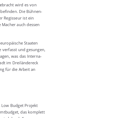
 gebracht wird es von
t befin­den. Die Büh­nen-
er Regis­seur ist ein
die Macher auch des­sen
 euro­päi­sche Staa­ten
e ver­fasst und gesun­gen,
ra­gen, was das Inter­na­
adt im Drei­län­der­eck
ting für die Arbeit an
s Low Bud­get Pro­jekt
amt­bud­get, das kom­plett