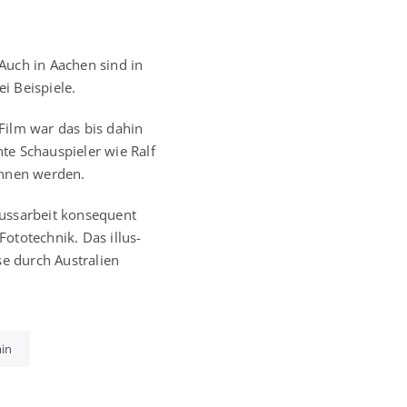
 Auch in Aachen sind in
ei Beispiele.
r Film war das bis dahin
­te Schau­spie­ler wie Ralf
on­nen werden.
ss­ar­beit kon­se­quent
oto­tech­nik. Das illus­
se durch Aus­tra­li­en
in