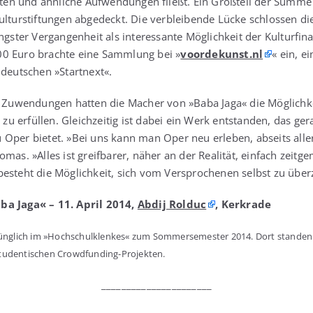
ten und ähn­li­che Auf­wen­dun­gen fließt. Ein Groß­teil der Sum­m
ul­tur­stif­tun­gen abge­deckt. Die ver­blei­ben­de Lücke schlos­sen di
­ter Ver­gan­gen­heit als inter­es­san­te Mög­lich­keit der Kul­tur­fi­n
00 Euro brach­te eine Samm­lung bei »
voordekunst.nl
« ein, e
 deut­schen »Start­next«.
e Zuwen­dun­gen hat­ten die Macher von »Baba Jaga« die Mög­lich­ke
erfül­len. Gleich­zei­tig ist dabei ein Werk ent­stan­den, das ger
Oper bie­tet. »Bei uns kann man Oper neu erle­ben, abseits aller 
mas. »Alles ist greif­ba­rer, näher an der Rea­li­tät, ein­fach zeit­ge
besteht die Mög­lich­keit, sich vom Ver­spro­che­nen selbst zu übe
aba Jaga« – 11. April 2014,
Abdij Rol­duc
, Kerk­ra­de
rüng­lich im »Hoch­schul­klen­kes« zum Som­mer­se­mes­ter 2014. Dort stan­de
 stu­den­ti­schen Crowdfunding-Projekten.
_​_​_​_​_​_​_​_​_​_​_​_​_​_​_​_​_​_​_​_​_​_​