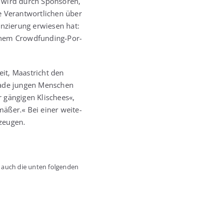
e wird durch Spon­so­ren,
e Ver­ant­wort­li­chen über
an­zie­rung erwie­sen hat:
inem Crowd­fun­ding-Por­
it, Maas­tricht den
a­de jun­gen Men­schen
gän­gi­gen Kli­schees«,
­mä­ßer.« Bei einer wei­te­
rzeugen.
n auch die unten fol­gen­den