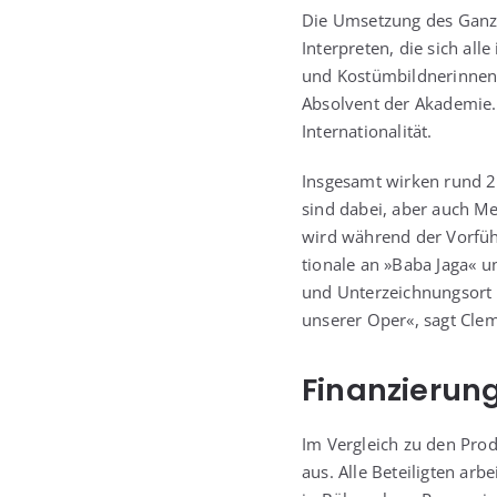
Die Umset­zung des Gan­zen
Inter­pre­ten, die sich all
und Kos­tüm­bild­ne­rin­ne
Absol­vent der Aka­de­mie
Internationalität.
Ins­ge­samt wir­ken rund 25
sind dabei, aber auch Mexi
wird wäh­rend der Vor­füh­r
tio­na­le an »Baba Jaga« u
und Unter­zeich­nungs­ort d
unse­rer Oper«, sagt Cle
Finanzierun
Im Ver­gleich zu den Pro­
aus. Alle Betei­lig­ten ar