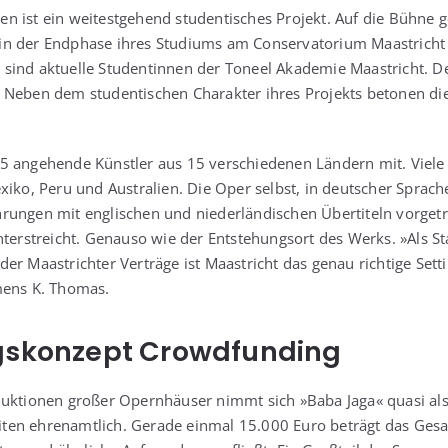
 ist ein wei­test­ge­hend stu­den­ti­sches Pro­jekt. Auf die Büh­ne
e in der End­pha­se ihres Stu­di­ums am Con­ser­va­to­ri­um Maas­trich
n sind aktu­el­le Stu­den­tin­nen der Toneel Aka­de­mie Maas­tricht. D
. Neben dem stu­den­ti­schen Cha­rak­ter ihres Pro­jekts beto­nen 
 ange­hen­de Künst­ler aus 15 ver­schie­de­nen Län­dern mit. Vie­le
­ko, Peru und Aus­tra­li­en. Die Oper selbst, in deut­scher Spra­ch
un­gen mit eng­li­schen und nie­der­län­di­schen Über­ti­teln vor­ge­t
nter­streicht. Genau­so wie der Ent­ste­hungs­ort des Werks. »Als St
er Maas­trich­ter Ver­trä­ge ist Maas­tricht das genau rich­ti­ge Set­
­mens K. Thomas.
gskonzept Crowdfunding
duk­tio­nen gro­ßer Opern­häu­ser nimmt sich »Baba Jaga« qua­si al
bei­ten ehren­amt­lich. Gera­de ein­mal 15.000 Euro beträgt das Ges