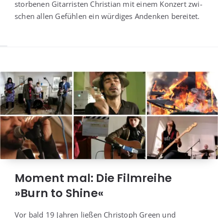
stor­be­nen Gitar­ris­ten Chris­ti­an mit einem Kon­zert zwi­
schen allen Gefüh­len ein wür­di­ges Andenken bereitet.
Moment mal: Die Filmreihe
»Burn to Shine«
Vor bald 19 Jah­ren lie­ßen Chris­toph Green und