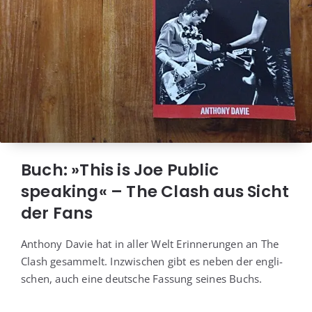
Buch: »This is Joe Public
speaking« – The Clash aus Sicht
der Fans
Antho­ny Davie hat in aller Welt Erin­ne­run­gen an The
Clash gesam­melt. Inzwi­schen gibt es neben der eng­li­
schen, auch eine deut­sche Fas­sung sei­nes Buchs.