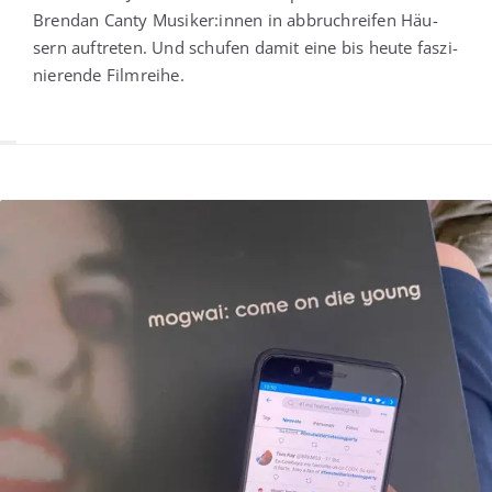
Brendan Can­ty Musiker:innen in abbruch­rei­fen Häu­
sern auf­tre­ten. Und schu­fen damit eine bis heu­te fas­zi­
nie­ren­de Filmreihe.