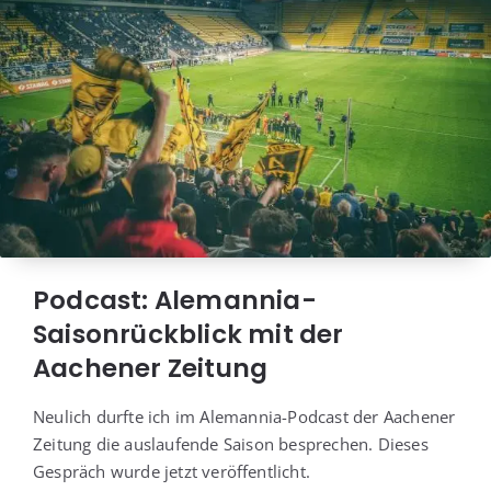
Podcast: Alemannia-
Saisonrückblick mit der
Aachener Zeitung
Neu­lich durf­te ich im Ale­man­nia-Pod­cast der Aache­ner
Zei­tung die aus­lau­fen­de Sai­son bespre­chen. Die­ses
Gespräch wur­de jetzt veröffentlicht.