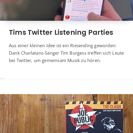
Tims Twitter Listening Parties
Aus einer klei­nen Idee ist ein Rie­sen­ding gewor­den:
Dank Char­la­tans-Sän­ger Tim Bur­gess tref­fen sich Leu­te
bei Twit­ter, um gemein­sam Musik zu hören.