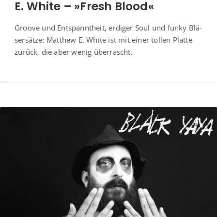
E. White – »Fresh Blood«
Groo­ve und Ent­spannt­heit, erdi­ger Soul und fun­ky Blä­
ser­sät­ze: Matthew E. White ist mit einer tol­len Plat­te
zurück, die aber wenig überrascht.