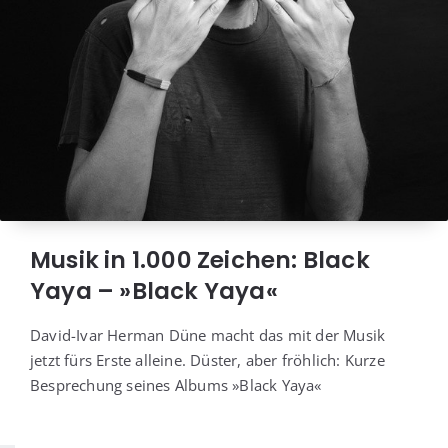
Musik in 1.000 Zeichen: Black
Yaya – »Black Yaya«
David-Ivar Her­man Düne macht das mit der Musik
jetzt fürs Ers­te allei­ne. Düs­ter, aber fröh­lich: Kur­ze
Bespre­chung sei­nes Albums »Black Yaya«