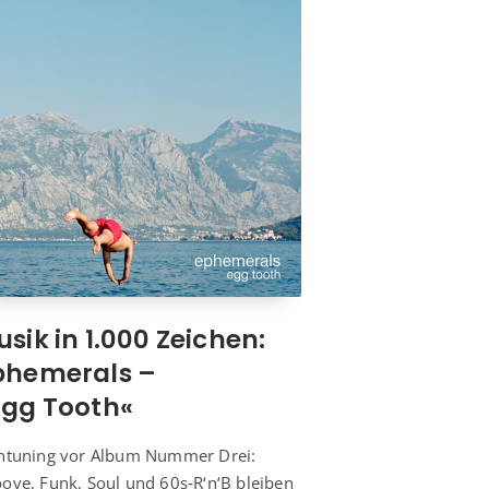
sik in 1.000 Zeichen:
phemerals –
Egg Tooth«
n­tu­ning vor Album Num­mer Drei:
o­ve, Funk, Soul und 60s‑R‘n‘B blei­ben