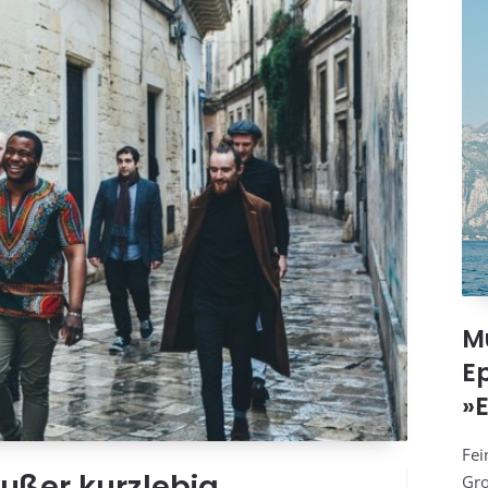
Mu
E
»
Fei
ußer kurzlebig
Gro