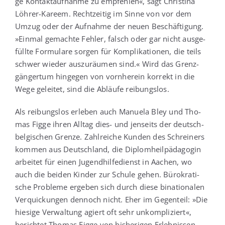
ge Kon­takt­auf­nah­me zu emp­feh­len«, sagt Chris­ti­na
Löh­rer-Kareem. Recht­zei­tig im Sin­ne von vor dem
Umzug oder der Auf­nah­me der neu­en Beschäf­ti­gung.
»Ein­mal gemach­te Feh­ler, falsch oder gar nicht aus­ge­
füll­te For­mu­la­re sor­gen für Kom­pli­ka­tio­nen, die teils
schwer wie­der aus­zu­räu­men sind.« Wird das Grenz­
gän­ger­tum hin­ge­gen von vorn­her­ein kor­rekt in die
Wege gelei­tet, sind die Abläu­fe reibungslos.
Als rei­bungs­los erle­ben auch Manue­la Bley und Tho­
mas Fig­ge ihren All­tag dies- und jen­seits der deutsch-
bel­gi­schen Gren­ze. Zahl­rei­che Kun­den des Schrei­ners
kom­men aus Deutsch­land, die Diplom­heil­päd­ago­gin
arbei­tet für einen Jugend­hil­fe­dienst in Aachen, wo
auch die bei­den Kin­der zur Schu­le gehen. Büro­kra­ti­
sche Pro­ble­me erge­ben sich durch die­se bina­tio­na­len
Ver­qui­ckun­gen den­noch nicht. Eher im Gegen­teil: »Die
hie­si­ge Ver­wal­tung agiert oft sehr unkom­pli­ziert«,
berich­tet Tho­mas Fig­ge von bis­he­ri­gen Erleb­nis­sen.