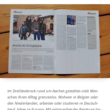
Im Drei­län­der­eck rund um Aachen gestal­ten vie­le Men­
schen ihren All­tag gren­zen­los. Woh­nen in Bel­gi­en oder
den Nie­der­lan­den, arbei­ten oder stu­die­ren in Deutsch­
land, leben in Euro­pa: Mit ent­spre­chen­der Bera­tung las­