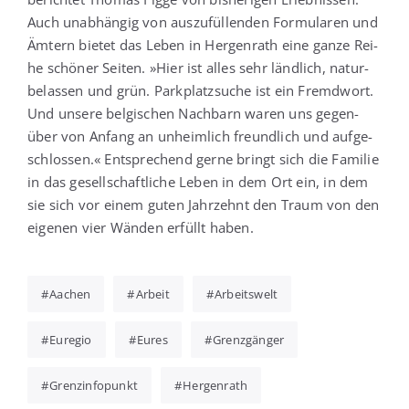
Auch unab­hän­gig von aus­zu­fül­len­den For­mu­la­ren und
Ämtern bie­tet das Leben in Her­gen­rath eine gan­ze Rei­
he schö­ner Sei­ten. »Hier ist alles sehr länd­lich, natur­
be­las­sen und grün. Park­platz­su­che ist ein Fremd­wort.
Und unse­re bel­gi­schen Nach­barn waren uns gegen­
über von Anfang an unheim­lich freund­lich und auf­ge­
schlos­sen.« Ent­spre­chend ger­ne bringt sich die Fami­lie
in das gesell­schaft­li­che Leben in dem Ort ein, in dem
sie sich vor einem guten Jahr­zehnt den Traum von den
eige­nen vier Wän­den erfüllt haben.
Aachen
Arbeit
Arbeitswelt
Euregio
Eures
Grenzgänger
Grenzinfopunkt
Hergenrath