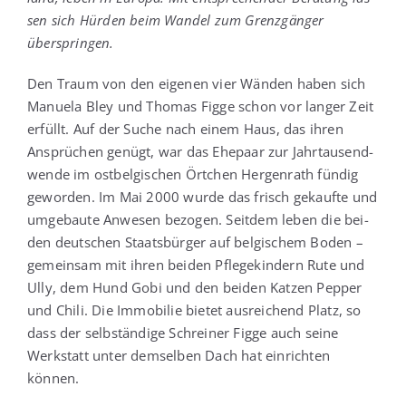
sen sich Hür­den beim Wan­del zum Grenz­gän­ger
überspringen.
Den Traum von den eige­nen vier Wän­den haben sich
Manue­la Bley und Tho­mas Fig­ge schon vor lan­ger Zeit
erfüllt. Auf der Suche nach einem Haus, das ihren
Ansprü­chen genügt, war das Ehe­paar zur Jahr­tau­send­
wen­de im ost­bel­gi­schen Ört­chen Her­gen­rath fün­dig
gewor­den. Im Mai 2000 wur­de das frisch gekauf­te und
umge­bau­te Anwe­sen bezo­gen. Seit­dem leben die bei­
den deut­schen Staats­bür­ger auf bel­gi­schem Boden –
gemein­sam mit ihren bei­den Pfle­ge­kin­dern Rute und
Ully, dem Hund Gobi und den bei­den Kat­zen Pep­per
und Chi­li. Die Immo­bi­lie bie­tet aus­rei­chend Platz, so
dass der selb­stän­di­ge Schrei­ner Fig­ge auch sei­ne
Werk­statt unter dem­sel­ben Dach hat ein­rich­ten
können.