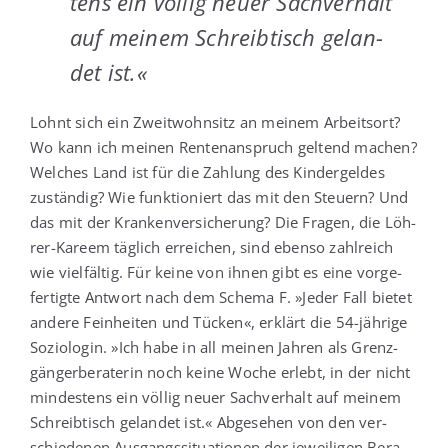
tens ein völ­lig neu­er Sach­ver­halt
auf mei­nem Schreib­tisch gelan­
det ist.«
Lohnt sich ein Zweit­wohn­sitz an mei­nem Arbeits­ort?
Wo kann ich mei­nen Ren­ten­an­spruch gel­tend machen?
Wel­ches Land ist für die Zah­lung des Kin­der­gel­des
zustän­dig? Wie funk­tio­niert das mit den Steu­ern? Und
das mit der Kran­ken­ver­si­che­rung? Die Fra­gen, die Löh­
rer-Kareem täg­lich errei­chen, sind eben­so zahl­reich
wie viel­fäl­tig. Für kei­ne von ihnen gibt es eine vor­ge­
fer­tig­te Ant­wort nach dem Sche­ma F. »Jeder Fall bie­tet
ande­re Fein­hei­ten und Tücken«, erklärt die 54-jäh­ri­ge
Sozio­lo­gin. »Ich habe in all mei­nen Jah­ren als Grenz­
gän­ger­be­ra­te­rin noch kei­ne Woche erlebt, in der nicht
min­des­tens ein völ­lig neu­er Sach­ver­halt auf mei­nem
Schreib­tisch gelan­det ist.« Abge­se­hen von den ver­
schie­de­nen Aus­gangs­si­tua­tio­nen der jewei­li­gen Bera­