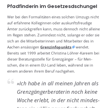
Pfadfinderin im Gesetzesdschungel
Wer bei den For­ma­li­tä­ten eines sol­chen Umzugs nicht
auf erfah­re­ne Kol­le­gin­nen oder aus­kunfts­freu­di­ge
Ämter zurück­grei­fen kann, muss den­noch nicht allei­ne
im Regen ste­hen. Zumin­dest nicht, solan­ge er oder sie
sich an die Mit­ar­bei­te­rin­nen und Mit­ar­bei­ter des in
Aachen ansäs­si­gen
Grenz­in­fo­punkts
wen­det.
Bereits seit 1999 arbei­tet Chris­ti­na Löh­rer-Kareem bei
die­ser Bera­tungs­stel­le für Grenz­gän­ger – für Men­
schen, die in einem EU-Land leben, wäh­rend sie in
einem ande­ren ihrem Beruf nachgehen.
»Ich habe in all mei­nen Jah­ren als
Grenz­gän­ger­be­ra­te­rin noch kei­ne
Woche erlebt, in der nicht min­des­