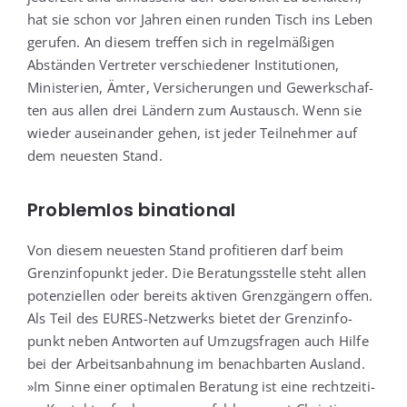
hat sie schon vor Jah­ren einen run­den Tisch ins Leben
geru­fen. An die­sem tref­fen sich in regel­mä­ßi­gen
Abstän­den Ver­tre­ter ver­schie­de­ner Insti­tu­tio­nen,
Minis­te­ri­en, Ämter, Ver­si­che­run­gen und Gewerk­schaf­
ten aus allen drei Län­dern zum Aus­tausch. Wenn sie
wie­der aus­ein­an­der gehen, ist jeder Teil­neh­mer auf
dem neu­es­ten Stand.
Problemlos binational
Von die­sem neu­es­ten Stand pro­fi­tie­ren darf beim
Grenz­in­fo­punkt jeder. Die Bera­tungs­stel­le steht allen
poten­zi­el­len oder bereits akti­ven Grenz­gän­gern offen.
Als Teil des EURES-Netz­werks bie­tet der Grenz­in­fo­
punkt neben Ant­wor­ten auf Umzugs­fra­gen auch Hil­fe
bei der Arbeits­an­bah­nung im benach­bar­ten Aus­land.
»Im Sin­ne einer opti­ma­len Bera­tung ist eine recht­zei­ti­