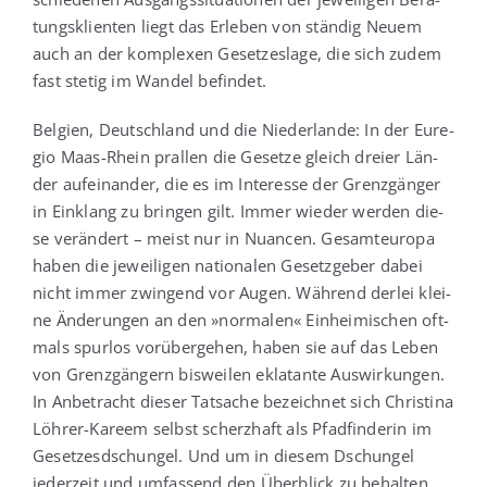
tungs­kli­en­ten liegt das Erle­ben von stän­dig Neu­em
auch an der kom­ple­xen Geset­zes­la­ge, die sich zudem
fast ste­tig im Wan­del befindet.
Bel­gi­en, Deutsch­land und die Nie­der­lan­de: In der Eure­
gio Maas-Rhein pral­len die Geset­ze gleich drei­er Län­
der auf­ein­an­der, die es im Inter­es­se der Grenz­gän­ger
in Ein­klang zu brin­gen gilt. Immer wie­der wer­den die­
se ver­än­dert – meist nur in Nuan­cen. Gesamt­eu­ro­pa
haben die jewei­li­gen natio­na­len Gesetz­ge­ber dabei
nicht immer zwin­gend vor Augen. Wäh­rend der­lei klei­
ne Ände­run­gen an den »nor­ma­len« Ein­hei­mi­schen oft­
mals spur­los vor­über­ge­hen, haben sie auf das Leben
von Grenz­gän­gern bis­wei­len ekla­tan­te Aus­wir­kun­gen.
In Anbe­tracht die­ser Tat­sa­che bezeich­net sich Chris­ti­na
Löh­rer-Kareem selbst scherz­haft als Pfad­fin­de­rin im
Geset­zes­dschun­gel. Und um in die­sem Dschun­gel
jeder­zeit und umfas­send den Über­blick zu behal­ten,