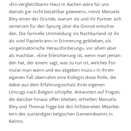
»Ein ver­gleich­ba­res Haus in Aachen wäre für uns
damals gar nicht bezahl­bar gewe­sen«, nennt Manue­la
Bley einen der Grün­de, war­um sie und ihr Part­ner sich
sei­ner­zeit für den Sprung über die Gren­ze ent­schie­
den. Die for­mel­le Ummel­dung ins Nach­bar­land ist ihr
als »viel Papier­kram« in Erin­ne­rung geblie­ben, als
»orga­ni­sa­to­ri­sche Her­aus­for­de­rung«, vor allem aber
als mach­bar. »Eine Erleich­te­rung ist, wenn man jeman­
den hat, der einem sagt, was zu tun ist, wel­ches For­
mu­lar man wann und wo abge­ben muss.« In ihrem
eige­nen Fall über­nahm eine Kol­le­gin die­se Rol­le, die
dabei aus dem Erfah­rungs­schatz ihres eige­nen
Umzugs nach Bel­gi­en schöpf­te. Ant­wor­ten auf Fra­gen,
die dar­über hin­aus offen blie­ben, erhiel­ten Manue­la
Bley und Tho­mas Fig­ge bei den hilfs­be­rei­ten Mit­ar­bei­
tern des zustän­di­gen bel­gi­schen Gemein­de­amts in
Kelmis.