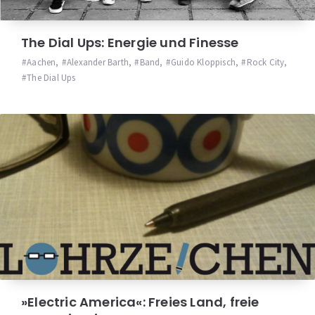
The Dial Ups: Energie und Finesse
Aachen
,
Alexander Barth
,
Band
,
Guido Kloppisch
,
Rock City
,
The Dial Ups
»Electric America«: Freies Land, freie