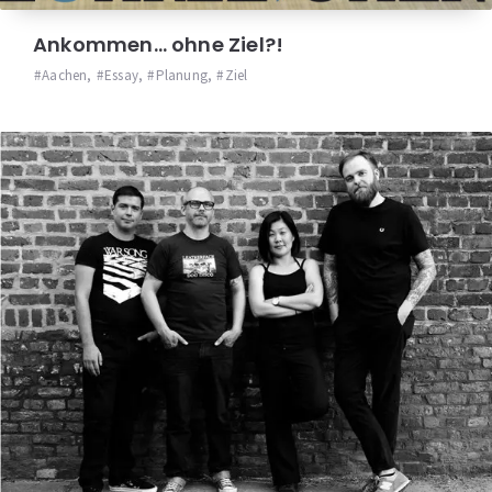
Ankommen… ohne Ziel?!
Aachen
,
Essay
,
Planung
,
Ziel