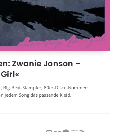
hen: Zwanie Jonson –
Girl«
­ler, Big-Beat-Stamp­fer, 80er-Dis­co-Num­mer:
­son jedem Song das pas­sen­de Kleid.