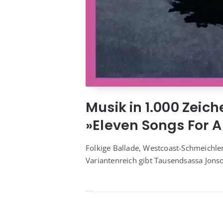
Musik in 1.000 Zeic
»Eleven Songs For A 
Fol­ki­ge Bal­la­de, West­co­ast-Schmeich
Vari­an­ten­reich gibt Tau­send­sas­sa Jon