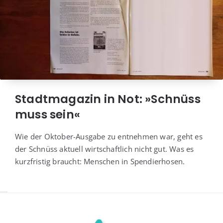
Stadtmagazin in Not: »Schnüss
muss sein«
Wie der Okto­ber-Aus­ga­be zu ent­neh­men war, geht es
der Schnüss aktu­ell wirt­schaft­lich nicht gut. Was es
kurz­fris­tig braucht: Men­schen in Spendierhosen.