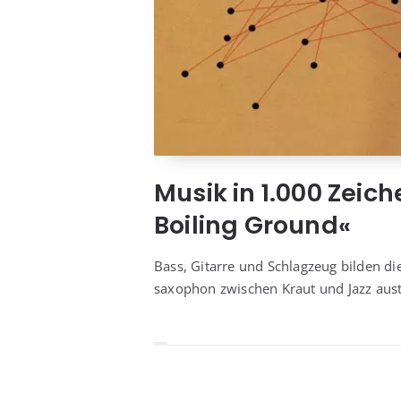
Musik in 1.000 Zeic
Boiling Ground«
Bass, Gitar­re und Schlag­zeug bil­den di
sa­xo­phon zwi­schen Kraut und Jazz aus­t