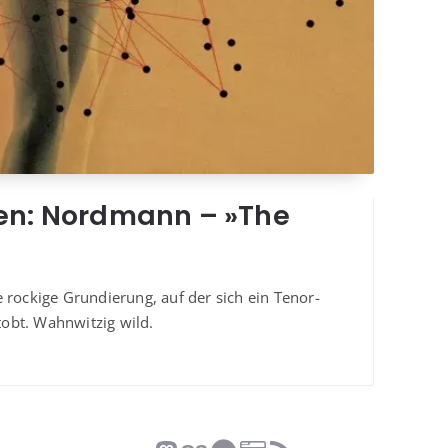
hen: Nordmann – »The
e rocki­ge Grun­die­rung, auf der sich ein Tenor­
obt. Wahn­wit­zig wild.