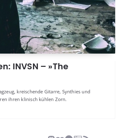
hen: INVSN – »The
ag­zeug, krei­schen­de Gitar­re, Syn­thies und
­ren ihren kli­nisch küh­len Zorn.