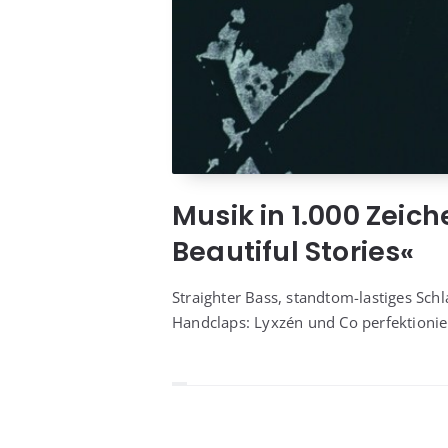
Musik in 1.000 Zeic
Beautiful Stories«
Straigh­ter Bass, stand­tom-las­ti­ges Schl
Hand­claps: Lyx­zén und Co per­fek­tio­nie