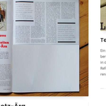
T
Ein
ber
in 
Ref
ren