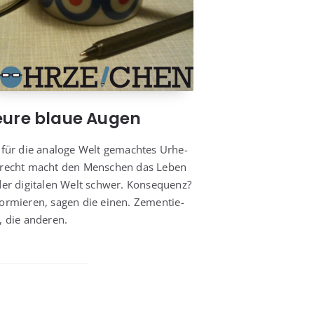
eure blaue Augen
 für die ana­lo­ge Welt gemach­tes Urhe­
­recht macht den Men­schen das Leben
der digi­ta­len Welt schwer. Kon­se­quenz?
or­mie­ren, sagen die einen. Zemen­tie­
, die anderen.