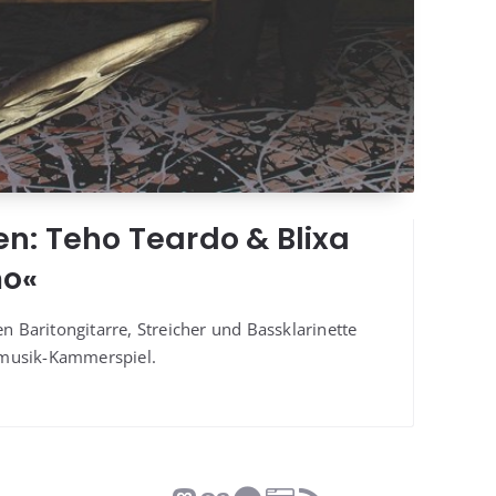
en: Teho Teardo & Blixa
mo«
ri­ton­gi­tar­re, Strei­cher und Bass­kla­ri­net­te
opfmusik-Kammerspiel.