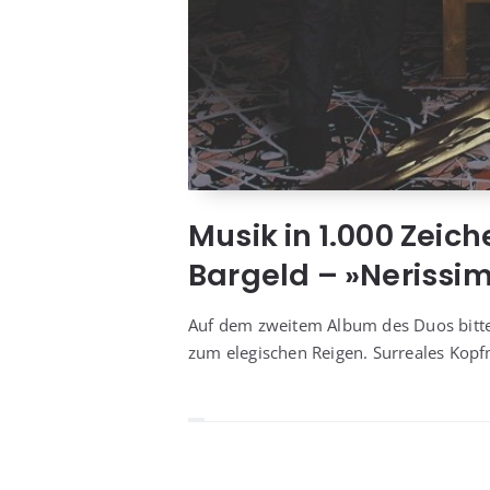
Musik in 1.000 Zeich
Bargeld – »Nerissi
Auf dem zwei­tem Album des Duos bit­ten Ba
zum ele­gi­schen Rei­gen. Sur­rea­les K