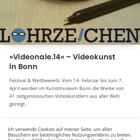
»Videonale.14« – Videokunst
in Bonn
Fes­ti­val & Wett­be­werb: Vom 14. Febru­ar bis zum 7.
April wer­den im Kunst­mu­se­um Bonn die Wer­ke von
41 zeit­ge­nös­si­schen Video­künst­lern aus aller Welt
gezeigt.
Ich verwende Cookies auf meiner Seite, um allen
Besuchern ein bestmögliches Nutzungserlebnis zu bieten.