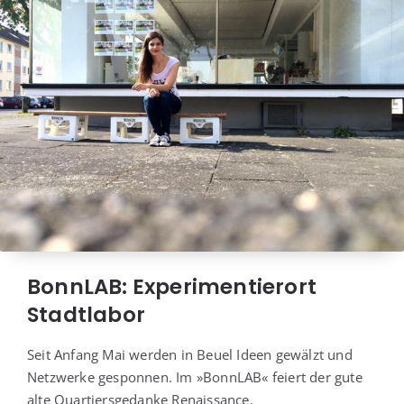
BonnLAB: Experimentierort
Stadtlabor
Seit Anfang Mai wer­den in Beu­el Ideen gewälzt und
Netz­wer­ke gespon­nen. Im »Bonn­LAB« fei­ert der gute
alte Quar­tiers­ge­dan­ke Renaissance.