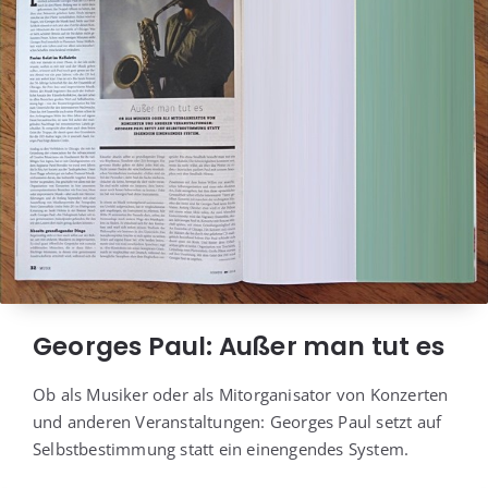
Georges Paul: Außer man tut es
Ob als Musi­ker oder als Mit­or­ga­ni­sa­tor von Kon­zer­ten
und ande­ren Ver­an­stal­tun­gen: Geor­ges Paul setzt auf
Selbst­be­stim­mung statt ein ein­engen­des System.