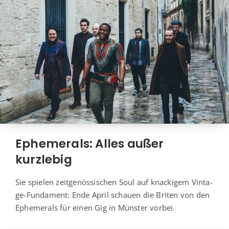
Ephemerals: Alles außer
kurzlebig
Sie spie­len zeit­ge­nös­si­schen Soul auf kna­cki­gem Vin­ta­
ge-Fun­da­ment: Ende April schau­en die Bri­ten von den
Eph­emer­als für einen Gig in Müns­ter vorbei.