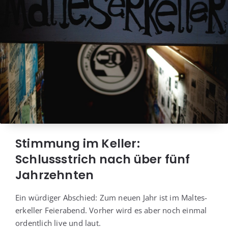
Stimmung im Keller:
Schlussstrich nach über fünf
Jahrzehnten
Ein wür­di­ger Abschied: Zum neu­en Jahr ist im Mal­te­s­
er­kel­ler Fei­er­abend. Vor­her wird es aber noch ein­mal
ordent­lich live und laut.