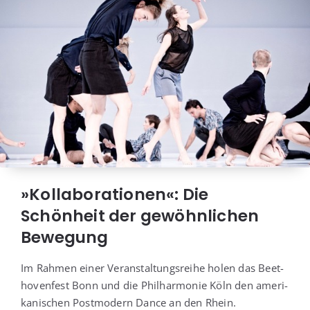
»Kollaborationen«: Die
Schönheit der gewöhnlichen
Bewegung
Im Rah­men einer Ver­an­stal­tungs­rei­he holen das Beet­
ho­ven­fest Bonn und die Phil­har­mo­nie Köln den ame­ri­
ka­ni­schen Post­mo­dern Dance an den Rhein.