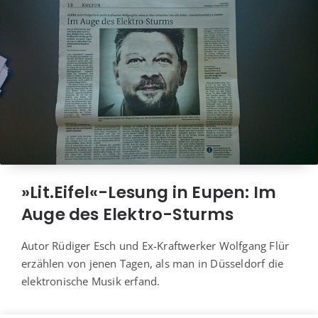
»Lit.Eifel«-Lesung in Eupen: Im
Auge des Elektro-Sturms
Autor Rüdi­ger Esch und Ex-Kraft­wer­ker Wolf­gang Flür
erzäh­len von jenen Tagen, als man in Düs­sel­dorf die
elek­tro­ni­sche Musik erfand.