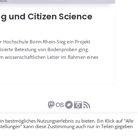
g und Citizen Science
r Hoch­schu­le Bonn-Rhein-Sieg ein Pro­jekt
sier­te Betex­t­ung von Boden­pro­ben ging.
m wis­sen­schaft­li­chen Lei­ter im Rah­men eines
Impressum
Datenschutzerklärung
Cookies
n bestmögliches Nutzungserlebnis zu bieten. Ein Klick auf "Alle
nstellungen" kann diese Zustimmung auch nur in Teilen gegeben