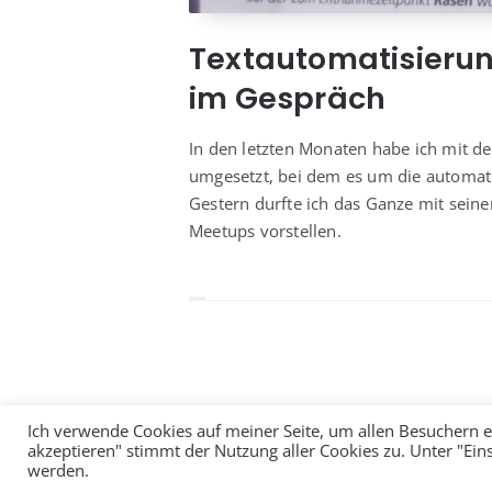
Textautomatisierun
im Gespräch
In den letz­ten Mona­ten habe ich mit de
umge­setzt, bei dem es um die auto­ma­ti­
Ges­tern durf­te ich das Gan­ze mit sei­ne
Meet­ups vorstellen.
Ich verwende Cookies auf meiner Seite, um allen Besuchern ei
akzeptieren" stimmt der Nutzung aller Cookies zu. Unter "Ei
werden.