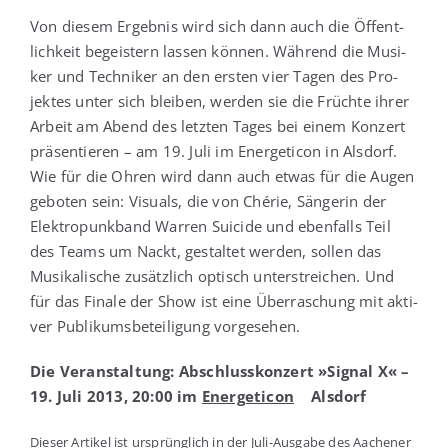
Von die­sem Ergeb­nis wird sich dann auch die Öffent­
lich­keit begeis­tern las­sen kön­nen. Wäh­rend die Musi­
ker und Tech­ni­ker an den ers­ten vier Tagen des Pro­
jek­tes unter sich blei­ben, wer­den sie die Früch­te ihrer
Arbeit am Abend des letz­ten Tages bei einem Kon­zert
prä­sen­tie­ren – am 19. Juli im Ener­ge­ti­con in Als­dorf.
Wie für die Ohren wird dann auch etwas für die Augen
gebo­ten sein: Visu­als, die von Ché­rie, Sän­ge­rin der
Elek­tro­punk­band War­ren Sui­ci­de und eben­falls Teil
des Teams um Nackt, gestal­tet wer­den, sol­len das
Musi­ka­li­sche zusätz­lich optisch unter­strei­chen. Und
für das Fina­le der Show ist eine Über­ra­schung mit akti­
ver Publi­kums­be­tei­li­gung vorgesehen.
Die Ver­an­stal­tung: Abschluss­kon­zert »Signal X« –
19. Juli 2013, 20:00 im
Ener­ge­ti­con
Alsdorf
Die­ser Arti­kel ist ursprüng­lich in der Juli-Aus­ga­be des Aache­ner