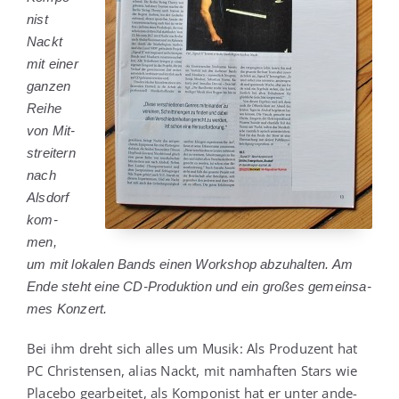
nist
Nackt
mit einer
gan­zen
Rei­he
von Mit­
strei­tern
nach
Als­dorf
kom­
men,
um mit loka­len Bands einen Work­shop abzu­hal­ten. Am
Ende steht eine CD-Pro­duk­ti­on und ein gro­ßes gemein­sa­
mes Konzert.
Bei ihm dreht sich alles um Musik: Als Pro­du­zent hat
PC Chris­ten­sen, ali­as Nackt, mit nam­haf­ten Stars wie
Pla­ce­bo gear­bei­tet, als Kom­po­nist hat er unter ande­