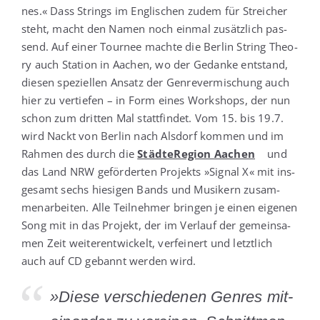
nes.« Dass Strings im Eng­li­schen zudem für Strei­cher
steht, macht den Namen noch ein­mal zusätz­lich pas­
send. Auf einer Tour­nee mach­te die Ber­lin String Theo­
ry auch Sta­ti­on in Aachen, wo der Gedan­ke ent­stand,
die­sen spe­zi­el­len Ansatz der Gen­re­ver­mi­schung auch
hier zu ver­tie­fen – in Form eines Work­shops, der nun
schon zum drit­ten Mal statt­fin­det. Vom 15. bis 19.7.
wird Nackt von Ber­lin nach Als­dorf kom­men und im
Rah­men des durch die
Städ­te­Re­gi­on Aachen
und
das Land NRW geför­der­ten Pro­jekts »Signal X« mit ins­
ge­samt sechs hie­si­gen Bands und Musi­kern zusam­
men­ar­bei­ten. Alle Teil­neh­mer brin­gen je einen eige­nen
Song mit in das Pro­jekt, der im Ver­lauf der gemein­sa­
men Zeit wei­ter­ent­wi­ckelt, ver­fei­nert und letzt­lich
auch auf CD gebannt wer­den wird.
»Die­se ver­schie­de­nen Gen­res mit­