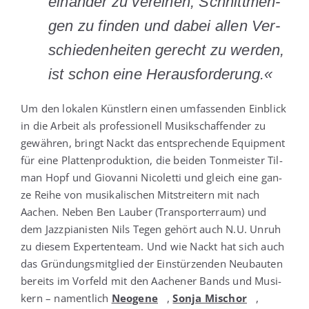
ein­an­der zu ver­ei­nen, Schnitt­men­
gen zu fin­den und dabei allen Ver­
schie­den­hei­ten gerecht zu wer­den,
ist schon eine Herausforderung.«
Um den loka­len Künst­lern einen umfas­sen­den Ein­blick
in die Arbeit als pro­fes­sio­nell Musik­schaf­fen­der zu
gewäh­ren, bringt Nackt das ent­spre­chen­de Equip­ment
für eine Plat­ten­pro­duk­ti­on, die bei­den Ton­meis­ter Til­
man Hopf und Gio­van­ni Nico­let­ti und gleich eine gan­
ze Rei­he von musi­ka­li­schen Mit­strei­tern mit nach
Aachen. Neben Ben Lau­ber (Trans­por­ter­raum) und
dem Jazz­pia­nis­ten Nils Tegen gehört auch N.U. Unruh
zu die­sem Exper­ten­team. Und wie Nackt hat sich auch
das Grün­dungs­mit­glied der Ein­stür­zen­den Neu­bau­ten
bereits im Vor­feld mit den Aache­ner Bands und Musi­
kern – nament­lich
Neo­ge­ne
,
Son­ja Mischor
,