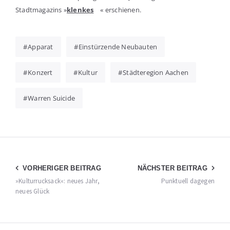
Stadt­ma­ga­zins »
klen­kes
« erschie­nen.
Apparat
Einstürzende Neubauten
Konzert
Kultur
Städteregion Aachen
Warren Suicide
Beitragsnavigation
VORHERIGER BEITRAG
NÄCHSTER BEITRAG
»Kulturrucksack«: neues Jahr,
Punktuell dagegen
neues Glück