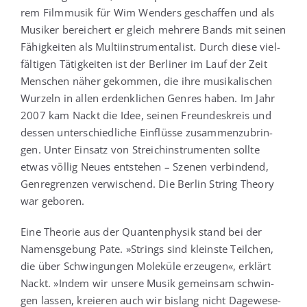
rem Film­mu­sik für Wim Wen­ders geschaf­fen und als
Musi­ker berei­chert er gleich meh­re­re Bands mit sei­nen
Fähig­kei­ten als Mul­ti­in­stru­men­ta­list. Durch die­se viel­
fäl­ti­gen Tätig­kei­ten ist der Ber­li­ner im Lauf der Zeit
Men­schen näher gekom­men, die ihre musi­ka­li­schen
Wur­zeln in allen erdenk­li­chen Gen­res haben. Im Jahr
2007 kam Nackt die Idee, sei­nen Freun­des­kreis und
des­sen unter­schied­li­che Ein­flüs­se zusam­men­zu­brin­
gen. Unter Ein­satz von Streich­in­stru­men­ten soll­te
etwas völ­lig Neu­es ent­ste­hen – Sze­nen ver­bin­dend,
Gen­re­gren­zen ver­wi­schend. Die Ber­lin String Theo­ry
war geboren.
Eine Theo­rie aus der Quan­ten­phy­sik stand bei der
Namens­ge­bung Pate. »Strings sind kleins­te Teil­chen,
die über Schwin­gun­gen Mole­kü­le erzeu­gen«, erklärt
Nackt. »Indem wir unse­re Musik gemein­sam schwin­
gen las­sen, kre­ieren auch wir bis­lang nicht Dage­we­se­