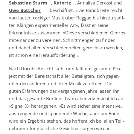
Sebas­ti­an Sturm
,
Katortz
, Anna­li­sa Deros­si und
Uwe Bött­cher
– beschäf­tigt. »Die Band­brei­te reicht
von lau­ter, rocki­ger Musik über Reg­gae bis hin zu sanf­
ten Klän­gen expe­ri­men­tel­ler Art«, fasst er sei­ne
Erkennt­nis­se zusam­men. »Die­se ver­schie­de­nen Gen­res
mit­ein­an­der zu ver­ei­nen, Schnitt­men­gen zu fin­den
und dabei allen Ver­schie­den­hei­ten gerecht zu wer­den,
ist schon eine Herausforderung.«
Nach Unruhs Ansicht steht und fällt das gesam­te Pro­
jekt mit der Bereit­schaft aller Betei­lig­ten, sich gegen­
über den ande­ren und ihrer Musik zu öff­nen. Die
guten Erfah­run­gen der ver­gan­ge­nen Jah­re las­sen ihn
und das gesam­te Ber­li­ner Team aber zuver­sicht­lich an
»Signal X« her­an­ge­hen. »Es wird sicher eine inten­si­ve,
anstren­gen­de und span­nen­de Woche, aber am Ende
wird ein Ergeb­nis ste­hen, das hof­fent­lich bei allen Teil­
neh­mern für glück­li­che Gesich­ter sor­gen wird.«