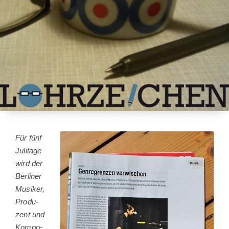
Für fünf
Juli­ta­ge
wird der
Ber­li­ner
Musi­ker,
Pro­du­
zent und
Kom­po­